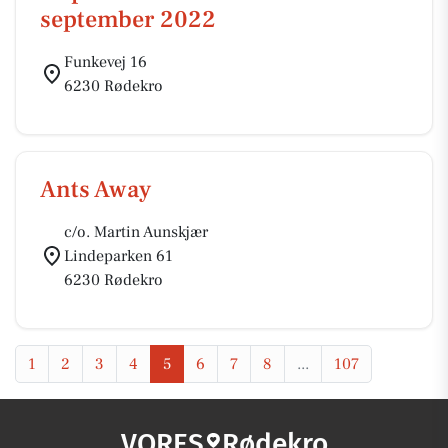
september 2022
Funkevej 16
6230 Rødekro
Ants Away
c/o. Martin Aunskjær
Lindeparken 61
6230 Rødekro
1
2
3
4
5
6
7
8
...
107
VORES
Rødekro