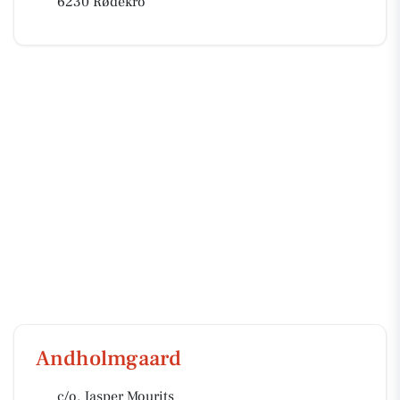
6230 Rødekro
Andholmgaard
c/o. Jasper Mourits