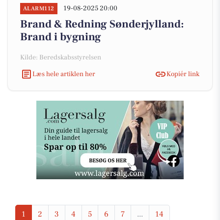
19-08-2025 20:00
ALARM112
Brand & Redning Sønderjylland:
Brand i bygning
Kilde: Beredskabsstyrelsen
Læs hele artiklen her
Kopiér link
1
2
3
4
5
6
7
...
14