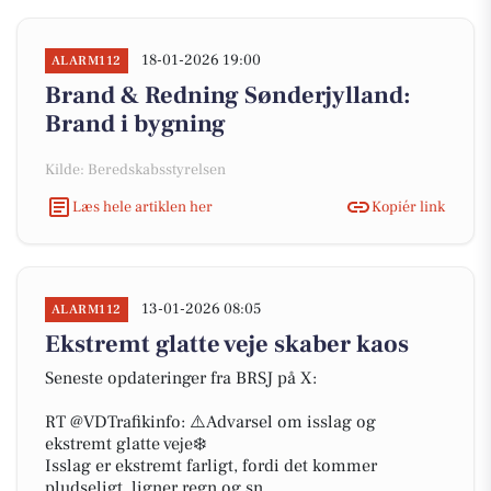
18-01-2026 19:00
ALARM112
Brand & Redning Sønderjylland:
Brand i bygning
Kilde: Beredskabsstyrelsen
Læs hele artiklen her
Kopiér link
13-01-2026 08:05
ALARM112
Ekstremt glatte veje skaber kaos
Seneste opdateringer fra BRSJ på X:
RT @VDTrafikinfo: ⚠️Advarsel om isslag og
ekstremt glatte veje❄️
Isslag er ekstremt farligt, fordi det kommer
pludseligt, ligner regn og sn…