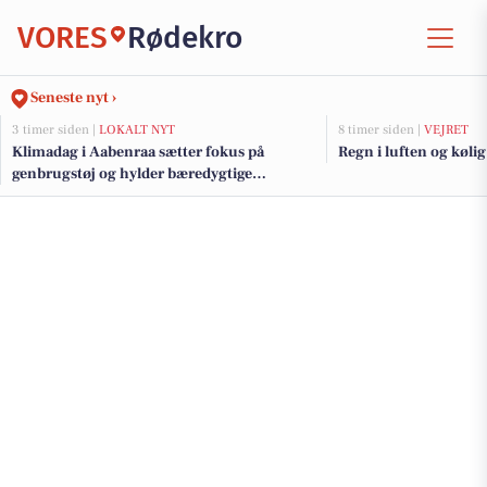
VORES
Rødekro
Seneste nyt ›
3 timer siden |
LOKALT NYT
8 timer siden |
VEJRET
Klimadag i Aabenraa sætter fokus på
Regn i luften og kølig 
genbrugstøj og hylder bæredygtige
initiativer med klimapris