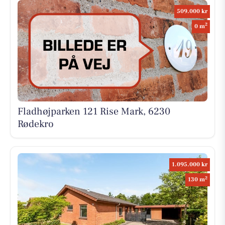
509.000 kr
2
0 m
Fladhøjparken 121 Rise Mark, 6230
Rødekro
1.095.000 kr
2
130 m