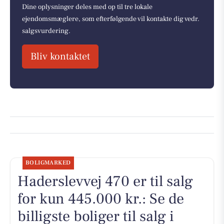
Dine oplysninger deles med op til tre lokale
ejendomsmæglere, som efterfølgende vil kontakte dig vedr.
salgsvurdering.
Bliv kontaktet
BOLIGMARKED
Haderslevvej 470 er til salg
for kun 445.000 kr.: Se de
billigste boliger til salg i