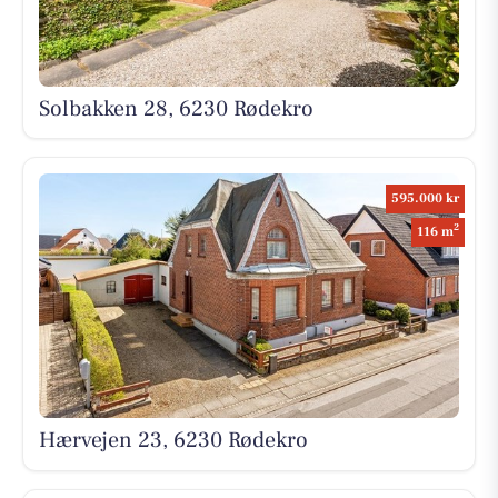
Solbakken 28, 6230 Rødekro
595.000 kr
2
116 m
Hærvejen 23, 6230 Rødekro