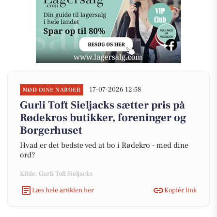
17-07-2026 12:58
MØD DINE NABOER
Gurli Toft Sieljacks sætter pris på
Rødekros butikker, foreninger og
Borgerhuset
Hvad er det bedste ved at bo i Rødekro - med dine
ord?
Kilde: Gurli Toft Sieljacks
Læs hele artiklen her
Kopiér link