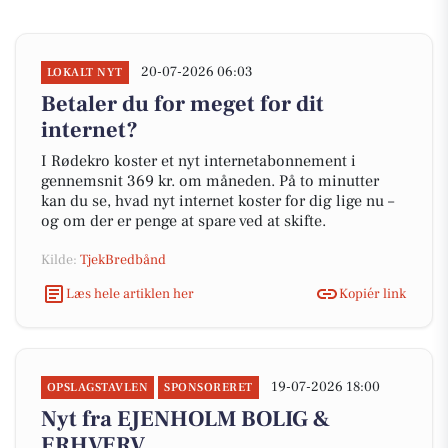
20-07-2026 06:03
LOKALT NYT
Betaler du for meget for dit
internet?
I Rødekro koster et nyt internetabonnement i
gennemsnit 369 kr. om måneden. På to minutter
kan du se, hvad nyt internet koster for dig lige nu –
og om der er penge at spare ved at skifte.
Kilde:
TjekBredbånd
Læs hele artiklen her
Kopiér link
19-07-2026 18:00
OPSLAGSTAVLEN
SPONSORERET
Nyt fra EJENHOLM BOLIG &
ERHVERV