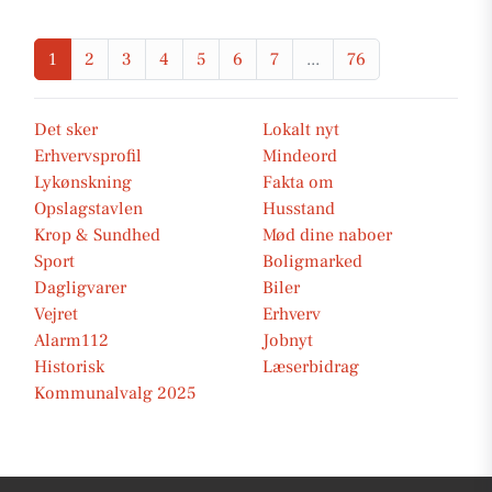
1
2
3
4
5
6
7
...
76
Det sker
Lokalt nyt
Erhvervsprofil
Mindeord
Lykønskning
Fakta om
Opslagstavlen
Husstand
Krop & Sundhed
Mød dine naboer
Sport
Boligmarked
Dagligvarer
Biler
Vejret
Erhverv
Alarm112
Jobnyt
Historisk
Læserbidrag
Kommunalvalg 2025