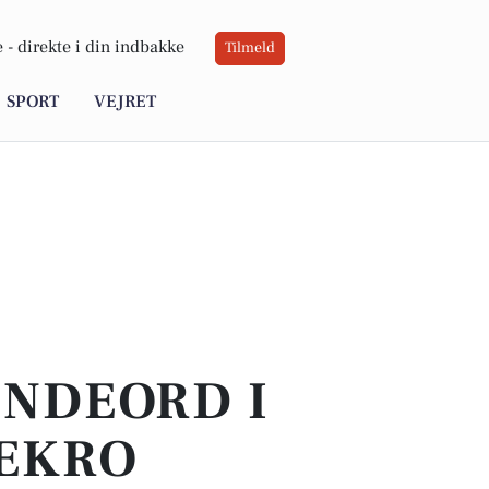
 -
direkte i din indbakke
Tilmeld
SPORT
VEJRET
INDEORD I
DEKRO