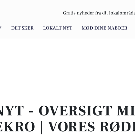
Gratis nyheder fra
dit
lokalområde
V
DET SKER
LOKALT NYT
MØD DINE NABOER
NYT - OVERSIGT M
KRO | VORES RØ