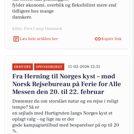
fylder økonomi, overblik og fleksibilitet mere end
tidligere hos mange
danskere.
Kilde: First Camp Danmark
Læs hele artiklen her
Kopiér link
11-02-2026 12:51
ERHVERV
SPONSORERET
Fra Herning til Norges kyst – mød
Norsk Rejsebureau på Ferie for Alle
Messen den 20. til 22. februar
Drømmer du om storslået natur og en rejse i roligt
tempo? Så er
en sejlads med Hurtigruten langs Norges kyst et
oplagt valg – og lige nu er der
gode kampagnetilbud med besparelser på op til 20
%.