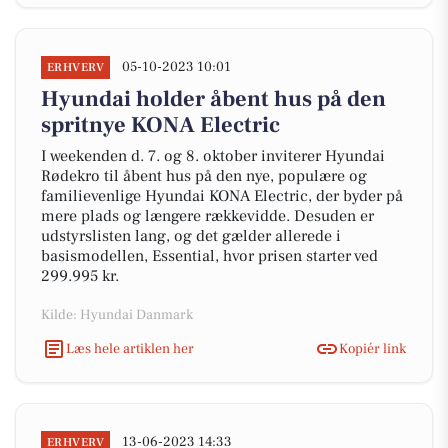
05-10-2023 10:01
ERHVERV
Hyundai holder åbent hus på den
spritnye KONA Electric
I weekenden d. 7. og 8. oktober inviterer Hyundai
Rødekro til åbent hus på den nye, populære og
familievenlige Hyundai KONA Electric, der byder på
mere plads og længere rækkevidde. Desuden er
udstyrslisten lang, og det gælder allerede i
basismodellen, Essential, hvor prisen starter ved
299.995 kr.
Kilde: Hyundai Danmark
Læs hele artiklen her
Kopiér link
13-06-2023 14:33
ERHVERV