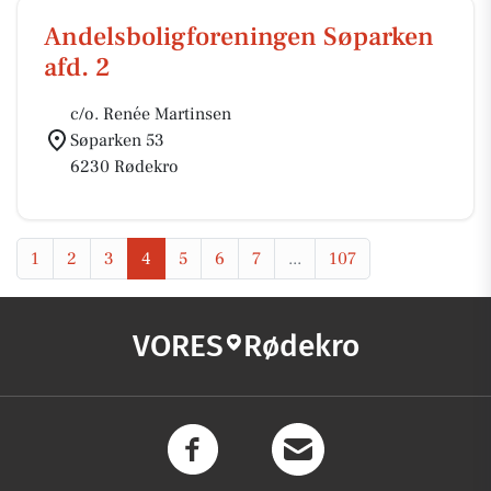
Andelsboligforeningen Søparken
afd. 2
c/o. Renée Martinsen
Søparken 53
6230 Rødekro
1
2
3
4
5
6
7
...
107
VORES
Rødekro