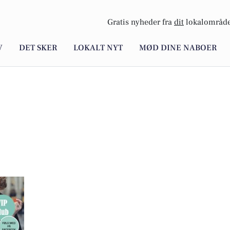
Gratis nyheder fra
dit
lokalområde
V
DET SKER
LOKALT NYT
MØD DINE NABOER