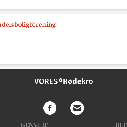
ndelsboligforening
VORES
Rødekro
GENVEJE
BLI