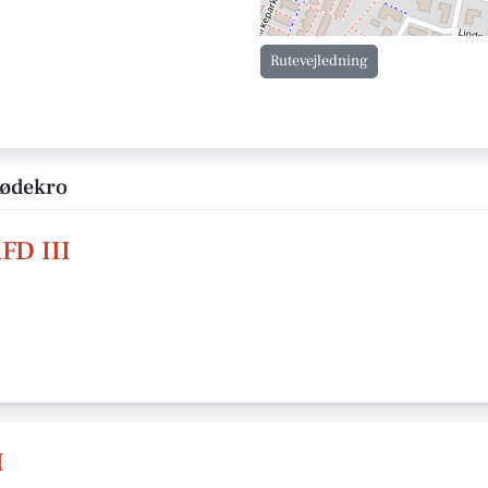
Rutevejledning
Rødekro
FD III
I