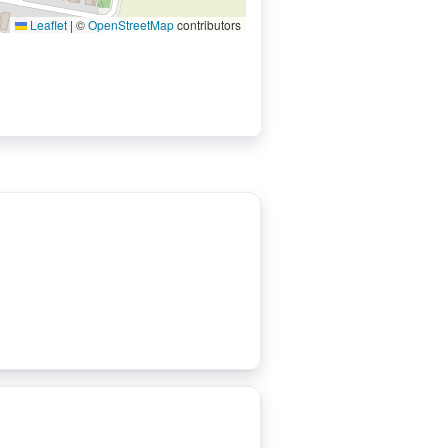
Leaflet
|
©
OpenStreetMap
contributors