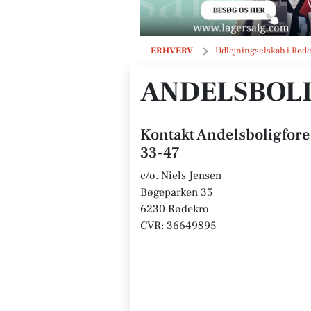
Andelsboligforeningen Bøgeparken
ERHVERV
Udlejningselskab i Rød
ANDELSBOLI
Kontakt Andelsboligfor
33-47
c/o. Niels Jensen
Bøgeparken 35
6230 Rødekro
CVR: 36649895