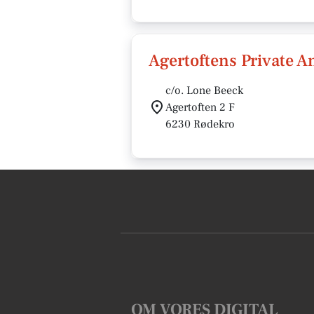
Agertoftens Private A
c/o. Lone Beeck
Agertoften 2 F
6230 Rødekro
OM VORES DIGITAL