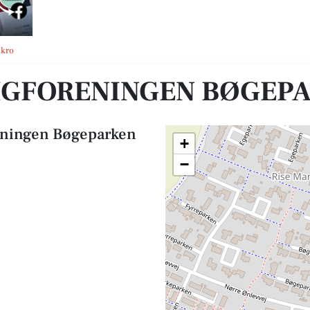
 33-47
ekro
GFORENINGEN BØGEPA
eningen Bøgeparken
+
−