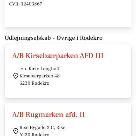
CVR: 32403867
Udlejningselskab - Øvrige i Rødekro
A/B Kirsebærparken AFD III
c/o. Kæte Langhoff
Kirsebærparken 48
6230 Rødekro
A/B Rugmarken afd. II
Rise Bygade 2 C, Rise
6230 Rødekro