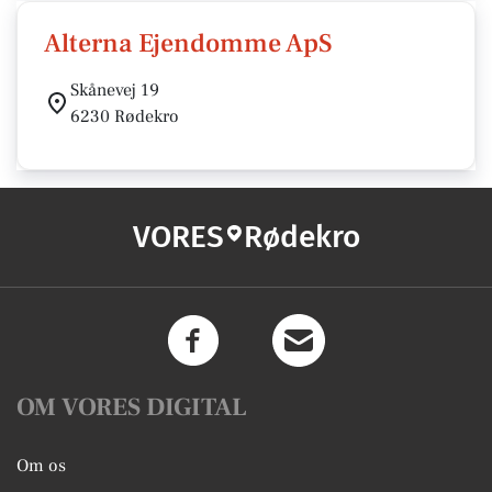
Alterna Ejendomme ApS
Skånevej 19
6230 Rødekro
VORES
Rødekro
OM VORES DIGITAL
Om os