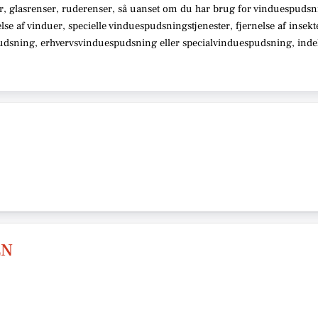
r, glasrenser, ruderenser,
så uanset om du har brug for vinduespudsn
telse af vinduer, specielle vinduespudsningstjenester, fjernelse af insek
pudsning, erhvervsvinduespudsning eller specialvinduespudsning,
indeh
EN