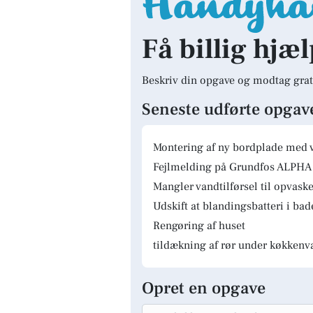
Få billig hjæ
Beskriv din opgave og modtag grat
Seneste udførte opgav
Montering af ny bordplade med 
Fejlmelding på Grundfos ALPHA 
Mangler vandtilførsel til opvas
Udskift at blandingsbatteri i ba
Rengøring af huset
tildækning af rør under køkkenv
Opret en opgave