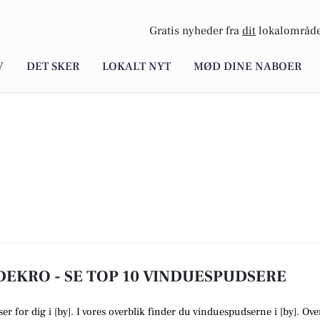
Gratis nyheder fra
dit
lokalområde
V
DET SKER
LOKALT NYT
MØD DINE NABOER
DEKRO - SE TOP 10 VINDUESPUDSERE
ser
for dig i [
by
]. I vores overblik finder du vinduespudserne i [
by
].
Over