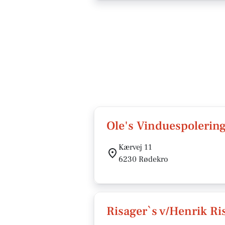
Ole's Vinduespolerin
Kærvej 11
6230 Rødekro
Risager`s v/Henrik Ri