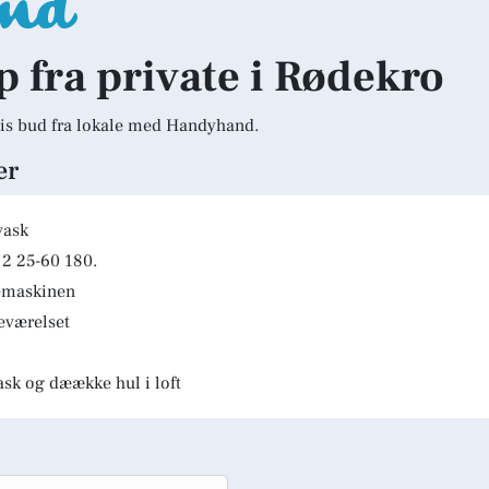
lp fra private i Rødekro
is bud fra lokale med Handyhand.
er
vask
2 25-60 180.
kemaskinen
deværelset
ask og dæække hul i loft