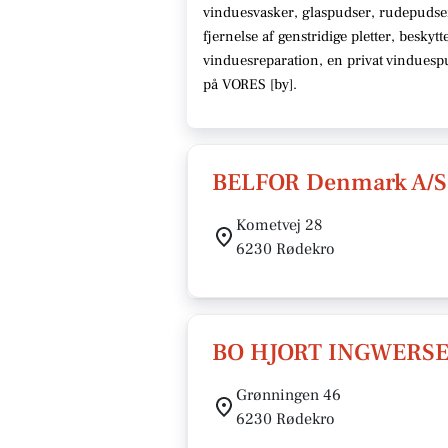
vinduesvasker, glaspudser, rudepudse
fjernelse af genstridige pletter, beskyt
vinduesreparation, en privat vindues
på VORES [
by
]
.
BELFOR Denmark A/S
Kometvej 28
6230 Rødekro
BO HJORT INGWERS
Grønningen 46
6230 Rødekro