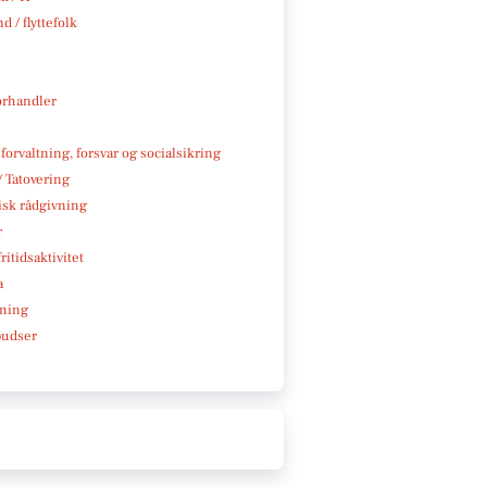
d / flyttefolk
rhandler
 forvaltning, forsvar og socialsikring
/ Tatovering
isk rådgivning
r
ritidsaktivitet
a
ning
pudser