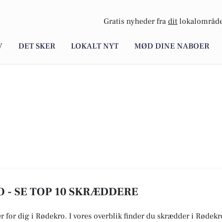
Gratis nyheder fra
dit
lokalområde
V
DET SKER
LOKALT NYT
MØD DINE NABOER
 - SE TOP 10 SKRÆDDERE
r for dig i Rødekro. I vores overblik finder du skrædder i Rødek