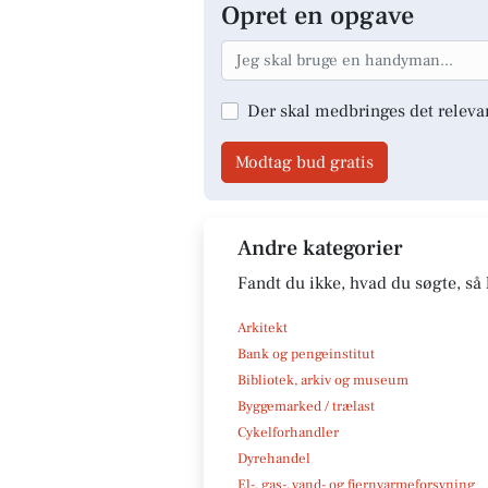
Opret en opgave
Der skal medbringes det releva
Modtag bud gratis
Andre kategorier
Fandt du ikke, hvad du søgte, så 
Arkitekt
Bank og pengeinstitut
Bibliotek, arkiv og museum
Byggemarked / trælast
Cykelforhandler
Dyrehandel
El-, gas-, vand- og fjernvarmeforsyning