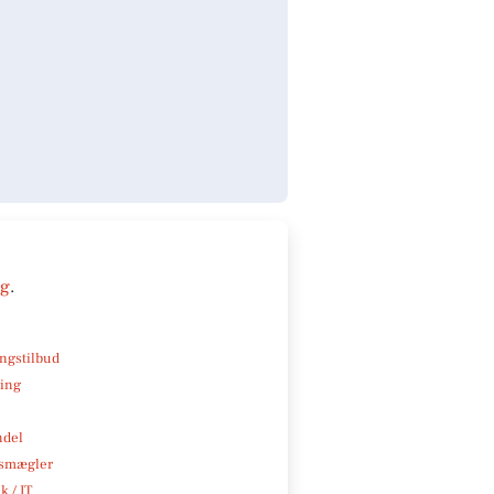
ng
.
ngstilbud
ning
ndel
smægler
k / IT