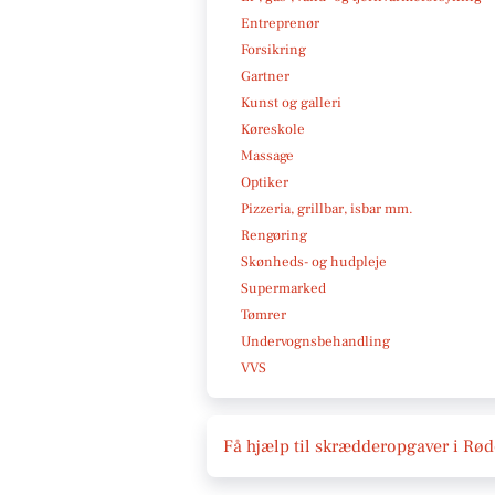
Entreprenør
Forsikring
Gartner
Kunst og galleri
Køreskole
Massage
Optiker
Pizzeria, grillbar, isbar mm.
Rengøring
Skønheds- og hudpleje
Supermarked
Tømrer
Undervognsbehandling
VVS
Få hjælp til skrædderopgaver i Rø