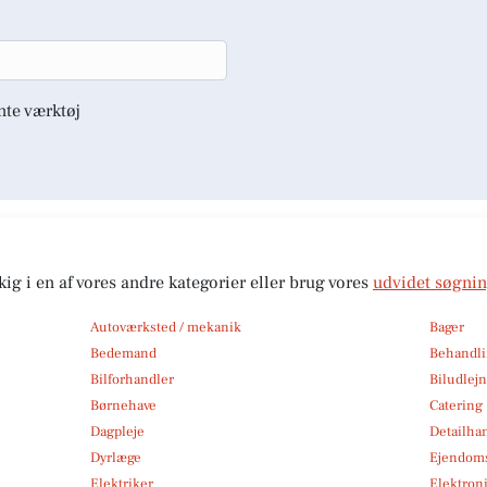
nte værktøj
kig i en af vores andre kategorier eller brug vores
udvidet søgni
Autoværksted / mekanik
Bager
Bedemand
Behandli
Bilforhandler
Biludlej
Børnehave
Catering
Dagpleje
Detailha
Dyrlæge
Ejendom
Elektriker
Elektroni