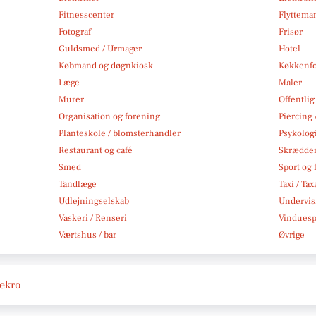
Fitnesscenter
Flytteman
Fotograf
Frisør
Guldsmed / Urmager
Hotel
Købmand og døgnkiosk
Køkkenfo
Læge
Maler
Murer
Offentlig
Organisation og forening
Piercing 
Planteskole / blomsterhandler
Psykolog
Restaurant og café
Skrædde
Smed
Sport og f
Tandlæge
Taxi / Tax
Udlejningselskab
Undervis
Vaskeri / Renseri
Vindues
Værtshus / bar
Øvrige
dekro