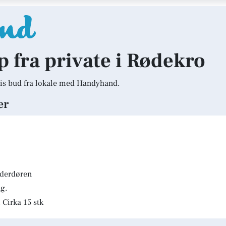
lp fra private i Rødekro
is bud fra lokale med Handyhand.
er
lderdøren
g.
 Cirka 15 stk