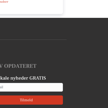
pudser
V OPDATERET
okale nyheder GRATIS
Tilmeld