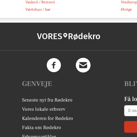
Vaskeri / Renseri
Vindues
Værtshus / bar
Øvrige
VORES
Rødekro
GENVEJE
BLI
Få l
Seneste nyt fra Rødekro
Email
Vores lokale erhverv
Kalenderen for Rødekro
Fakta om Rødekro
Erhvervsartikler