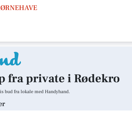
BØRNEHAVE
lp fra private i Rødekro
is bud fra lokale med Handyhand.
er