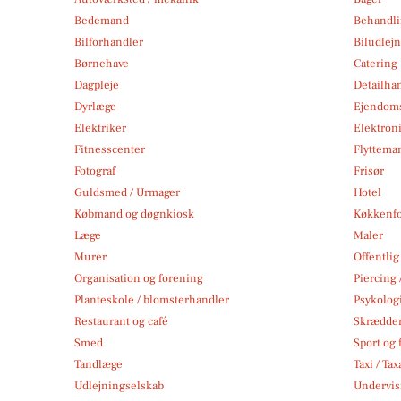
Bedemand
Behandli
Bilforhandler
Biludlej
Børnehave
Catering
Dagpleje
Detailha
Dyrlæge
Ejendom
Elektriker
Elektroni
Fitnesscenter
Flytteman
Fotograf
Frisør
Guldsmed / Urmager
Hotel
Købmand og døgnkiosk
Køkkenfo
Læge
Maler
Murer
Offentlig
Organisation og forening
Piercing 
Planteskole / blomsterhandler
Psykolog
Restaurant og café
Skrædde
Smed
Sport og f
Tandlæge
Taxi / Tax
Udlejningselskab
Undervis