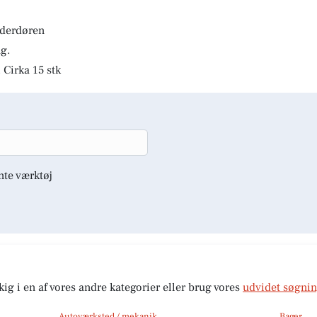
lderdøren
g.
 Cirka 15 stk
nte værktøj
kig i en af vores andre kategorier eller brug vores
udvidet søgni
Autoværksted / mekanik
Bager