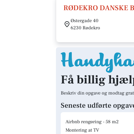
RØDEKRO DANSKE 
Østergade 40
6230 Rødekro
Få billig hjæ
Beskriv din opgave og modtag grat
Seneste udførte opgav
Airbnb rengøring - 58 m2
Montering at TV