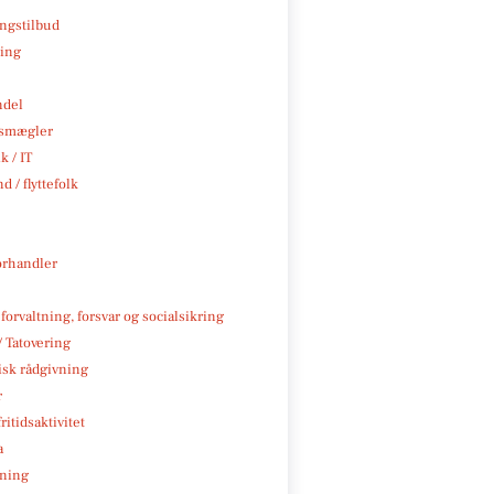
ngstilbud
ning
ndel
smægler
k / IT
d / flyttefolk
rhandler
 forvaltning, forsvar og socialsikring
/ Tatovering
isk rådgivning
r
ritidsaktivitet
a
ning