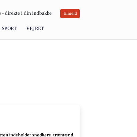
 -
direkte i din indbakke
Tilmeld
SPORT
VEJRET
gten indeholder snedkere, træmænd,