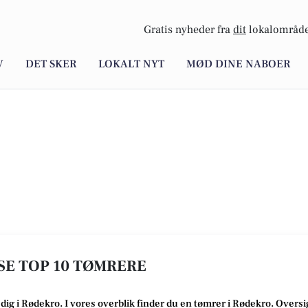
Gratis nyheder fra
dit
lokalområde
V
DET SKER
LOKALT NYT
MØD DINE NABOER
SE TOP 10 TØMRERE
 dig i Rødekro
. I vores overblik finder du en tømrer i Rødekro
.
Oversi