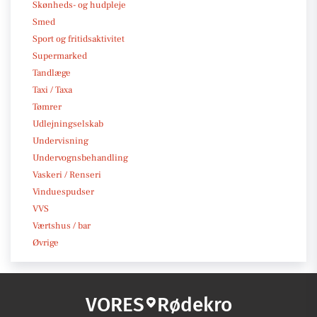
Skønheds- og hudpleje
Smed
Sport og fritidsaktivitet
Supermarked
Tandlæge
Taxi / Taxa
Tømrer
Udlejningselskab
Undervisning
Undervognsbehandling
Vaskeri / Renseri
Vinduespudser
VVS
Værtshus / bar
Øvrige
VORES
Rødekro