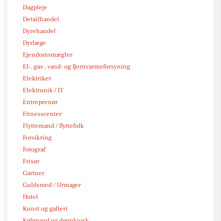
Dagpleje
Detailhandel
Dyrehandel
Dyrlæge
Ejendomsmægler
El-, gas-, vand- og fjernvarmeforsyning
Elektriker
Elektronik / IT
Entreprenør
Fitnesscenter
Flyttemand / flyttefolk
Forsikring
Fotograf
Frisør
Gartner
Guldsmed / Urmager
Hotel
Kunst og galleri
Købmand og døgnkiosk