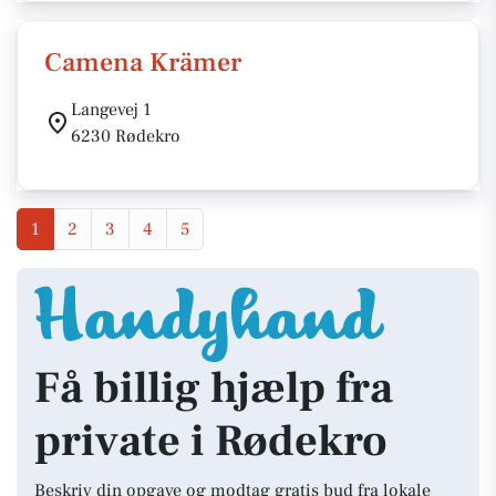
Camena Krämer
Langevej 1
6230 Rødekro
1
2
3
4
5
Få billig hjælp fra
private i Rødekro
Beskriv din opgave og modtag gratis bud fra lokale