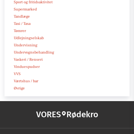
Sport og fritidsaktivitet
Supermarked
Tandlæge
Taxi / Taxa
Tømrer
Udlejningselskab
Undervisning
Undervognsbehandling
Vaskeri / Renseri
Vinduespudser
VVS
Værtshus / bar
Øvrige
VORES
Rødekro