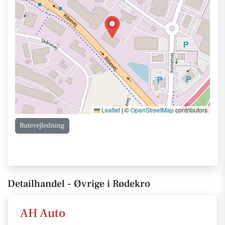
Leaflet
|
©
OpenStreetMap
contributors
Rutevejledning
Detailhandel - Øvrige i Rødekro
AH Auto