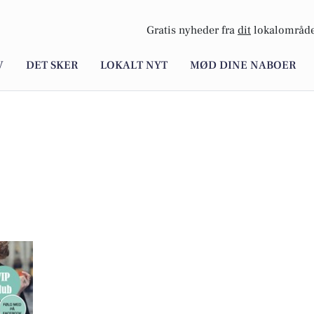
Gratis nyheder fra
dit
lokalområde
V
DET SKER
LOKALT NYT
MØD DINE NABOER