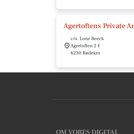
Agertoftens Private A
c/o. Lone Beeck
Agertoften 2 F
6230 Rødekro
OM VORES DIGITAL