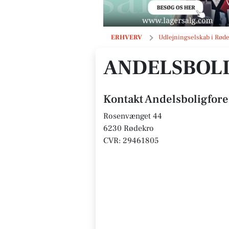
Andelsboligforeningen Rosenhaven
ERHVERV
Udlejningselskab i Rød
ANDELSBOL
Kontakt Andelsboligfor
Rosenvænget 44
6230 Rødekro
CVR: 29461805