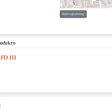
Rutevejledning
Rødekro
FD III
I