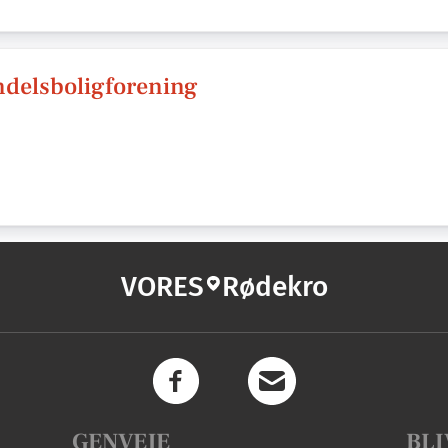
ndelsboligforening
VORES
Rødekro
GENVEJE
BLI