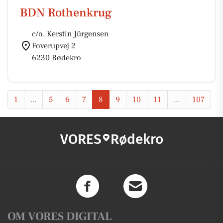
BDN Rothenkrug
c/o. Kerstin Jürgensen
Foverupvej 2
6230 Rødekro
1
...
5
6
7
8
9
10
11
...
107
VORES
Rødekro
OM VORES DIGITAL