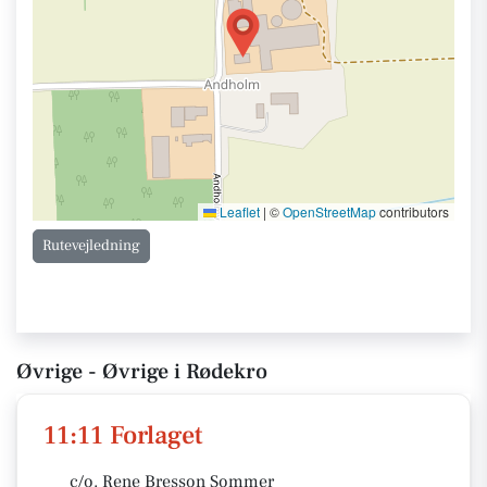
Leaflet
|
©
OpenStreetMap
contributors
Rutevejledning
Øvrige - Øvrige i Rødekro
11:11 Forlaget
c/o. Rene Bresson Sommer