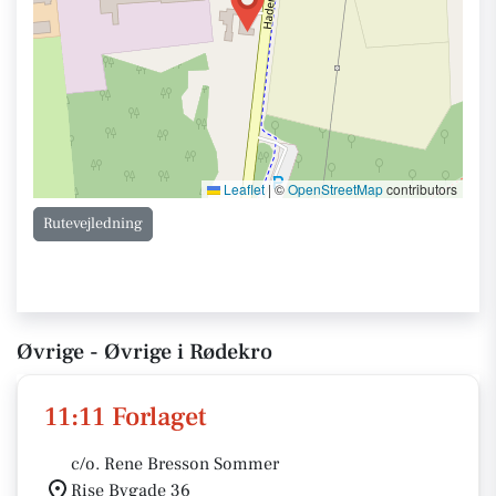
Leaflet
|
©
OpenStreetMap
contributors
Rutevejledning
Øvrige - Øvrige i Rødekro
11:11 Forlaget
c/o. Rene Bresson Sommer
Rise Bygade 36