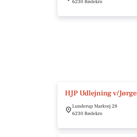
6230 Rødekro
HJP Udlejning v/Jørg
Lunderup Markvej 28
6230 Rødekro