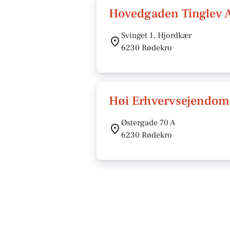
Hovedgaden Tinglev 
Svinget 1, Hjordkær
6230 Rødekro
Høi Erhvervsejendo
Østergade 70 A
6230 Rødekro