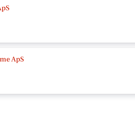
ApS
mme ApS