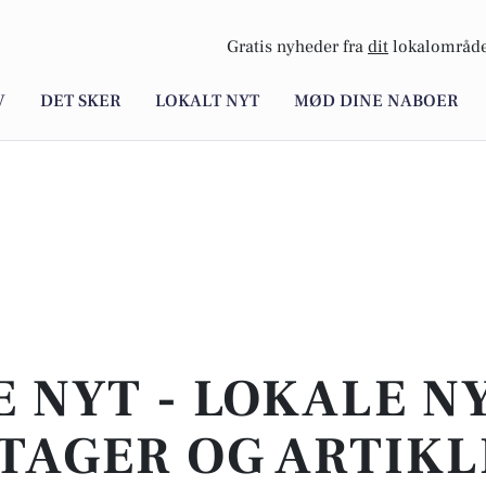
Gratis nyheder fra
dit
lokalområde
V
DET SKER
LOKALT NYT
MØD DINE NABOER
E NYT - LOKALE N
TAGER OG ARTIKL