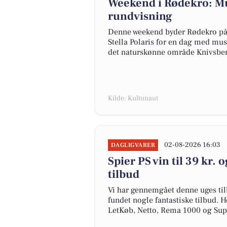
Weekend i Rødekro: Mus
rundvisning
Denne weekend byder Rødekro på 
Stella Polaris for en dag med musi
det naturskønne område Knivsber
Kilde: Kultunaut
02-08-2026 16:03
DAGLIGVARER
Spier PS vin til 39 kr. 
tilbud
Vi har gennemgået denne uges til
fundet nogle fantastiske tilbud. H
LetKøb, Netto, Rema 1000 og Su