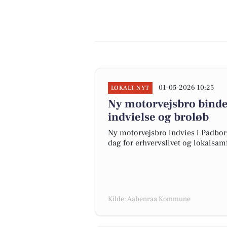
01-05-2026 10:25
LOKALT NYT
Ny motorvejsbro bind
indvielse og broløb
Ny motorvejsbro indvies i Padborg
dag for erhvervslivet og lokalsam
Kilde: Aabenraa Kommune