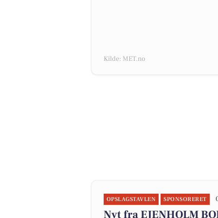
Kilde: MET.no
OPSLAGSTAVLEN
SPONSORERET
Nyt fra EJENHOLM B