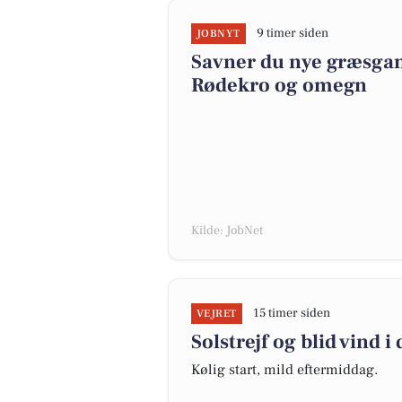
9 timer siden
JOBNYT
Savner du nye græsgange
Rødekro og omegn
Kilde: JobNet
15 timer siden
VEJRET
Solstrejf og blid vind i
Kølig start, mild eftermiddag.