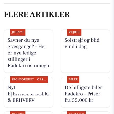
FLERE ARTIKLER
JOBNYT
VEJRET
Savner du nye
Solstrejf og blid
græsgange? - Her
vind i dag
er nye ledige
stillinger i
Rødekro og omegn
SPONSORERET
OPSLAGSTAVLEN
BILER
Nyt fra
De billigste biler i
EJENHOLM BOLIG
Rødekro - Priser
& ERHVERV
fra 55.000 kr