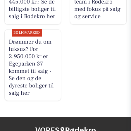
445.000 kr.: Se de
team i Rødekro
billigste boliger til
med fokus på salg
salg i Rødekro her
og service
BOLIGMARKED
Drømmer du om
luksus? For
2.950.000 kr er
Egeparken 37
kommet til salg -
Se den og de
dyreste boliger til
salg her
VORES
Rødekro