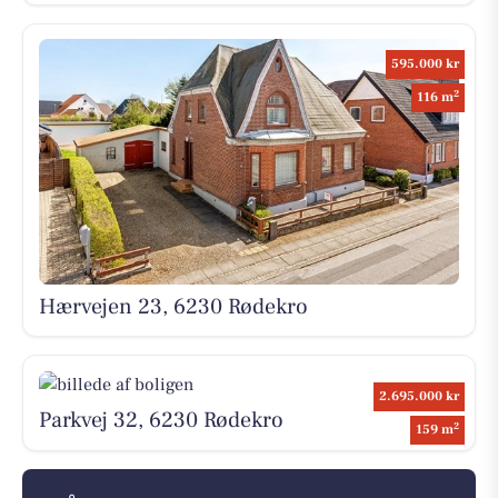
595.000 kr
2
116 m
Hærvejen 23, 6230 Rødekro
2.695.000 kr
Parkvej 32, 6230 Rødekro
2
159 m