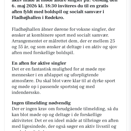
aktiv måde at møde andre singler på? Onsdag den
6. maj 2026 kl. 18:30 inviteres du til en gratis
aften fyldt med boldspil og socialt samvær i
Fladhøjhallen i Rødekro.
Fladhøjhallen åbner dørene for voksne singler, der
ønsker at kombinere sport med socialt samvær.
Arrangementet er målrettet dem, der er mellem 25
og 55 år, og som ønsker at deltage i en aktiv og sjov
aften med forskellige boldspil.
En aften for aktive singler
Det er en fantastisk mulighed for at møde nye
mennesker i en afslappet og uforpligtende
atmosfære. Du skal blot være klar til at dyrke sport
og møde op i passende sportstøj og med
indendørssko.
Ingen tilmelding nødvendig
Der er ingen krav om forudgående tilmelding, så du
kan blot møde op og deltage i de forskellige
aktiviteter. Det er en ideel måde at tilbringe en aften
med ligesindede, der også søger en aktiv livsstil og