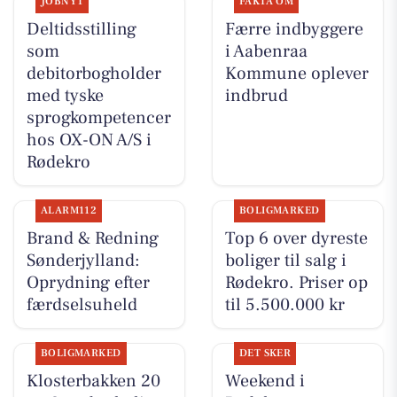
JOBNYT
FAKTA OM
Deltidsstilling
Færre indbyggere
som
i Aabenraa
debitorbogholder
Kommune oplever
med tyske
indbrud
sprogkompetencer
hos OX-ON A/S i
Rødekro
ALARM112
BOLIGMARKED
Brand & Redning
Top 6 over dyreste
Sønderjylland:
boliger til salg i
Oprydning efter
Rødekro. Priser op
færdselsuheld
til 5.500.000 kr
BOLIGMARKED
DET SKER
Klosterbakken 20
Weekend i