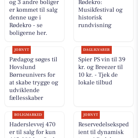
og 3 andre boliger
Rødekro:
er kommet til salg
Musikfestival og
denne uge i
historisk
Rødekro - se
rundvisning
boligerne her.
JOBNYT
DAGLIGVARER
Pædagog søges til
Spier PS vin til 39
Hovslund
kr. og Breezer til
Børneunivers for
10 kr. - Tjek de
at skabe trygge og
lokale tilbud
udviklende
fællesskaber
BOLIGMARKED
JOBNYT
Haderslevvej 470
Reservedelseksped
er til salg for kun
ient til dynamisk