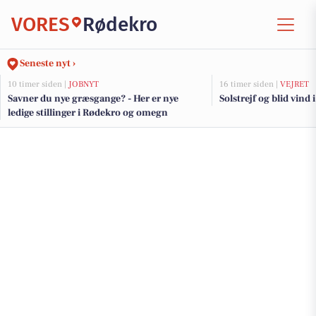
VORES
Rødekro
Seneste nyt ›
10 timer siden |
JOBNYT
16 timer siden |
VEJRET
Savner du nye græsgange? - Her er nye
Solstrejf og blid vind 
ledige stillinger i Rødekro og omegn