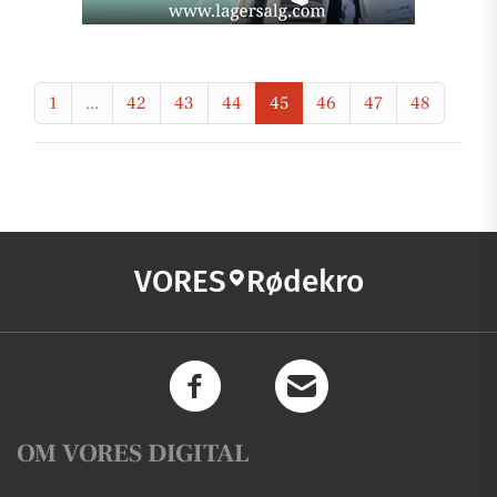
1
...
42
43
44
45
46
47
48
VORES
Rødekro
OM VORES DIGITAL