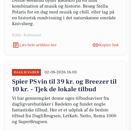
Denne weekend byder Rødekro på en unik
kombination af musik og historie. Besøg Stella
Polaris for en dag med musik og chill, eller tag på
en historisk rundvisning i det naturskønne område
Knivsberg.
Kilde: Kultunaut
Læs hele artiklen her
Kopiér link
02-08-2026 16:03
DAGLIGVARER
Spier PS vin til 39 kr. og Breezer til
10 kr. - Tjek de lokale tilbud
Vi har gennemgået denne uges tilbudsaviser fra
dagligvarebutikker i Rødekro og fundet nogle
fantastiske tilbud. Her er et udpluk af de bedste
tilbud fra DagliBrugsen, LetKøb, Netto, Rema 1000
og SuperBrugsen.