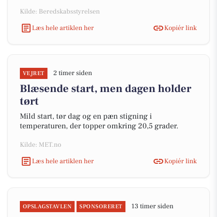
Kilde: Beredskabsstyrelsen
Læs hele artiklen her
Kopiér link
2 timer siden
VEJRET
Blæsende start, men dagen holder
tørt
Mild start, tør dag og en pæn stigning i
temperaturen, der topper omkring 20,5 grader.
Kilde: MET.no
Læs hele artiklen her
Kopiér link
13 timer siden
OPSLAGSTAVLEN
SPONSORERET