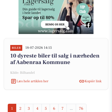
18-07-2026 14:15
BILER
10 dyreste biler til salg i nærheden
af Aabenraa Kommune
Kilde: Bilhandel
Læs hele artiklen her
Kopiér link
1
2
3
4
5
6
7
...
76