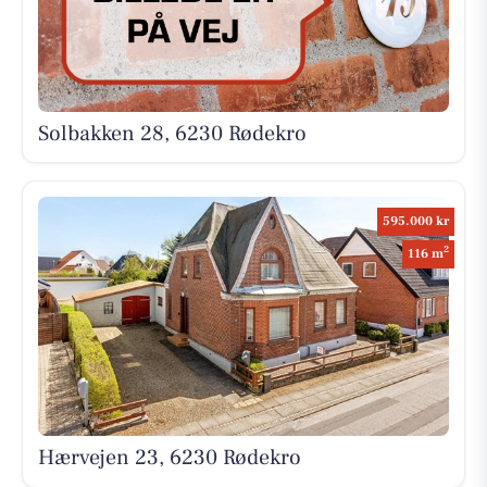
Solbakken 28, 6230 Rødekro
595.000 kr
2
116 m
Hærvejen 23, 6230 Rødekro