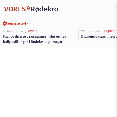
VORES
Rødekro
Seneste nyt ›
16 timer siden |
JOBNYT
22 timer siden |
VEJRET
Savner du nye græsgange? - Her er nye
Blæsende start, men 
ledige stillinger i Rødekro og omegn