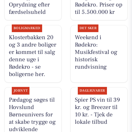
Oprydning efter
Rødekro. Priser op
færdselsuheld
til 5.500.000 kr
BOLIGMARKED
DET SKER
Klosterbakken 20
Weekend i
og 3 andre boliger
Rødekro:
er kommet til salg
Musikfestival og
denne uge i
historisk
Rødekro - se
rundvisning
boligerne her.
JOBNYT
DAGLIGVARER
Pædagog søges til
Spier PS vin til 39
Hovslund
kr. og Breezer til
Børneunivers for
10 kr. - Tjek de
at skabe trygge og
lokale tilbud
udviklende