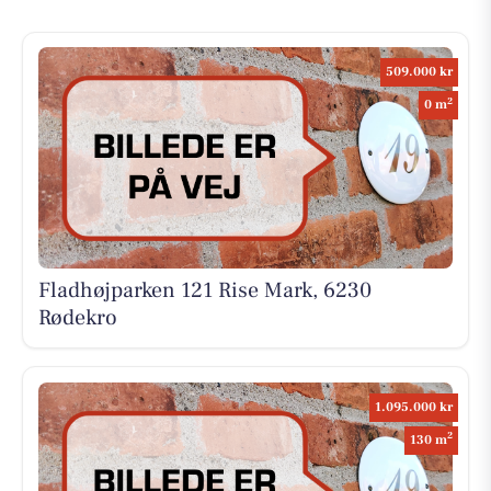
509.000 kr
2
0 m
Fladhøjparken 121 Rise Mark, 6230
Rødekro
1.095.000 kr
2
130 m