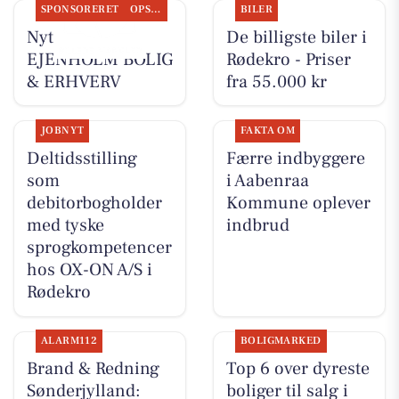
SPONSORERET
OPSLAGSTAVLEN
BILER
Nyt fra
De billigste biler i
EJENHOLM BOLIG
Rødekro - Priser
& ERHVERV
fra 55.000 kr
JOBNYT
FAKTA OM
Deltidsstilling
Færre indbyggere
som
i Aabenraa
debitorbogholder
Kommune oplever
med tyske
indbrud
sprogkompetencer
hos OX-ON A/S i
Rødekro
ALARM112
BOLIGMARKED
Brand & Redning
Top 6 over dyreste
Sønderjylland:
boliger til salg i