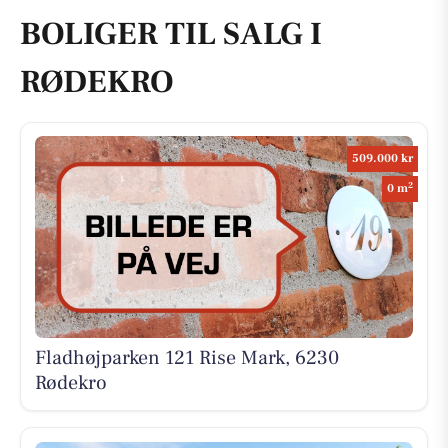
BOLIGER TIL SALG I
RØDEKRO
509.000 kr
2
0 m
Fladhøjparken 121 Rise Mark, 6230
Rødekro