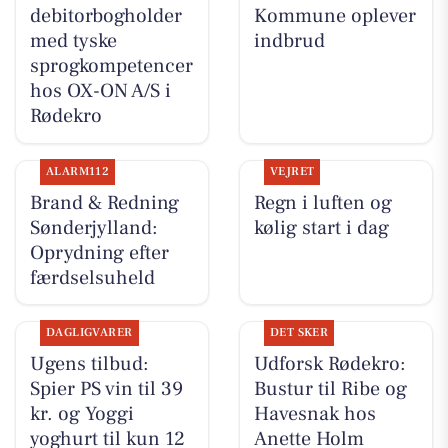
debitorbogholder
Kommune oplever
med tyske
indbrud
sprogkompetencer
hos OX-ON A/S i
Rødekro
ALARM112
VEJRET
Brand & Redning
Regn i luften og
Sønderjylland:
kølig start i dag
Oprydning efter
færdselsuheld
DAGLIGVARER
DET SKER
Ugens tilbud:
Udforsk Rødekro:
Spier PS vin til 39
Bustur til Ribe og
kr. og Yoggi
Havesnak hos
yoghurt til kun 12
Anette Holm