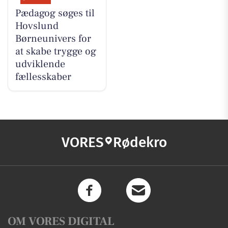
Pædagog søges til
Hovslund
Børneunivers for
at skabe trygge og
udviklende
fællesskaber
VORES
Rødekro
OM VORES DIGITAL