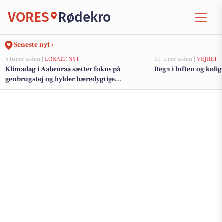
VORES
Rødekro
Seneste nyt ›
5 timer siden |
LOKALT NYT
10 timer siden |
VEJRET
Klimadag i Aabenraa sætter fokus på
Regn i luften og kølig 
genbrugstøj og hylder bæredygtige
initiativer med klimapris