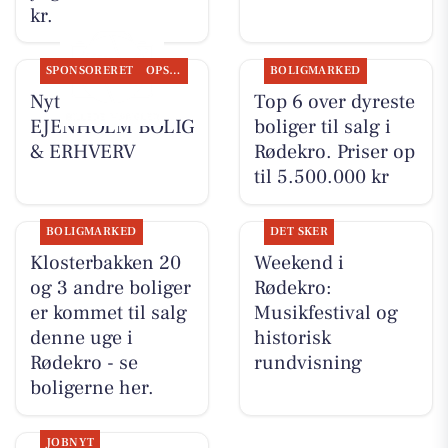
kr.
SPONSORERET
OPSLAGSTAVLEN
BOLIGMARKED
Nyt fra
Top 6 over dyreste
EJENHOLM BOLIG
boliger til salg i
& ERHVERV
Rødekro. Priser op
til 5.500.000 kr
BOLIGMARKED
DET SKER
Klosterbakken 20
Weekend i
og 3 andre boliger
Rødekro:
er kommet til salg
Musikfestival og
denne uge i
historisk
Rødekro - se
rundvisning
boligerne her.
JOBNYT