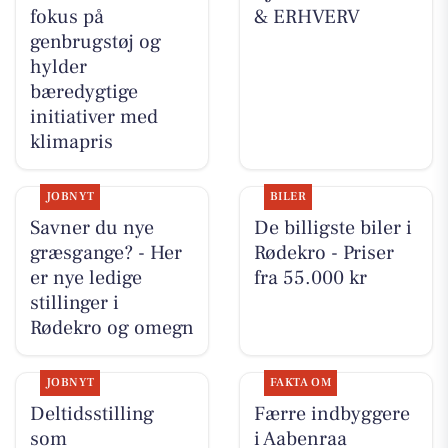
fokus på
& ERHVERV
genbrugstøj og
hylder
bæredygtige
initiativer med
klimapris
JOBNYT
BILER
Savner du nye
De billigste biler i
græsgange? - Her
Rødekro - Priser
er nye ledige
fra 55.000 kr
stillinger i
Rødekro og omegn
JOBNYT
FAKTA OM
Deltidsstilling
Færre indbyggere
som
i Aabenraa