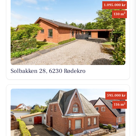
1.095.000 kr
2
130 m
Solbakken 28, 6230 Rødekro
595.000 kr
2
116 m