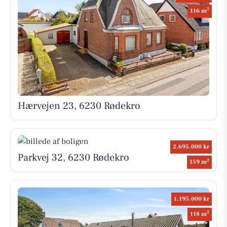
2
116 m
Hærvejen 23, 6230 Rødekro
2.695.000 kr
Parkvej 32, 6230 Rødekro
2
159 m
1.195.000 kr
2
118 m