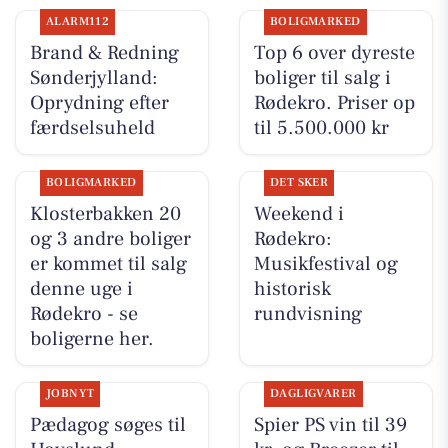
ALARM112
BOLIGMARKED
Brand & Redning
Top 6 over dyreste
Sønderjylland:
boliger til salg i
Oprydning efter
Rødekro. Priser op
færdselsuheld
til 5.500.000 kr
BOLIGMARKED
DET SKER
Klosterbakken 20
Weekend i
og 3 andre boliger
Rødekro:
er kommet til salg
Musikfestival og
denne uge i
historisk
Rødekro - se
rundvisning
boligerne her.
JOBNYT
DAGLIGVARER
Pædagog søges til
Spier PS vin til 39