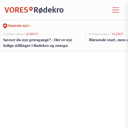
VORES
Rødekro
Seneste nyt ›
3 timer siden |
JOBNYT
9 timer siden |
VEJRET
Savner du nye græsgange? - Her er nye
Blæsende start, men 
ledige stillinger i Rødekro og omegn