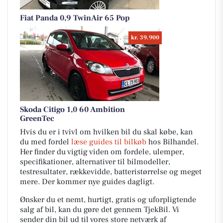
Fiat Panda 0,9 TwinAir 65 Pop
kr. 39.900
Skoda Citigo 1,0 60 Ambition
GreenTec
Hvis du er i tvivl om hvilken bil du skal købe, kan
du med fordel
læse guides til bilkøb
hos Bilhandel.
Her finder du vigtig viden om fordele, ulemper,
specifikationer, alternativer til bilmodeller,
testresultater, rækkevidde, batteristørrelse og meget
mere. Der kommer nye guides dagligt.
Ønsker du et nemt, hurtigt, gratis og uforpligtende
salg af bil, kan du gøre det gennem TjekBil. Vi
sender din bil ud til vores store netværk af