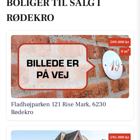
BOLIGER TIL SALG I
RØDEKRO
509.000 kr
2
0 m
Fladhøjparken 121 Rise Mark, 6230
Rødekro
595.000 kr