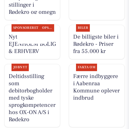
stillinger i
Rødekro og omegn
SPONSORERET
OPSLAGSTAVLEN
BILER
Nyt fra
De billigste biler i
EJENHOLM BOLIG
Rødekro - Priser
& ERHVERV
fra 55.000 kr
JOBNYT
FAKTA OM
Deltidsstilling
Færre indbyggere
som
i Aabenraa
debitorbogholder
Kommune oplever
med tyske
indbrud
sprogkompetencer
hos OX-ON A/S i
Rødekro