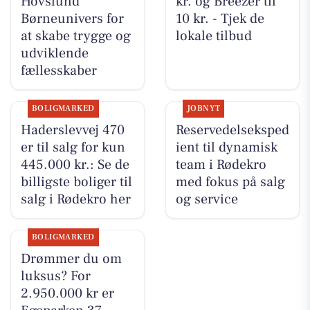
Hovslund
kr. og Breezer til
Børneunivers for
10 kr. - Tjek de
at skabe trygge og
lokale tilbud
udviklende
fællesskaber
BOLIGMARKED
JOBNYT
Haderslevvej 470
Reservedelseksped
er til salg for kun
ient til dynamisk
445.000 kr.: Se de
team i Rødekro
billigste boliger til
med fokus på salg
salg i Rødekro her
og service
BOLIGMARKED
Drømmer du om
luksus? For
2.950.000 kr er