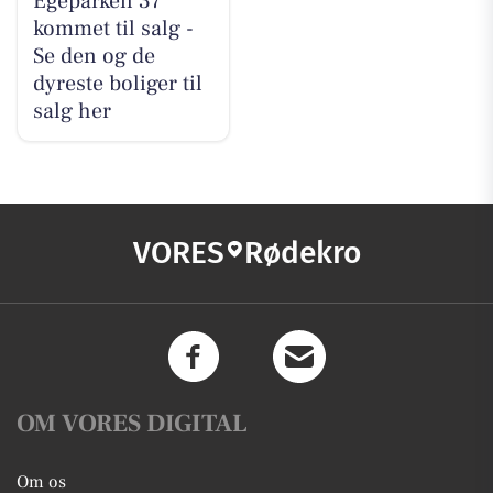
Egeparken 37
kommet til salg -
Se den og de
dyreste boliger til
salg her
VORES
Rødekro
OM VORES DIGITAL
Om os