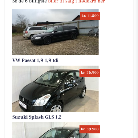
Se de 6 billigste
biler til salg i Rødekro her
kr. 11.500
VW Passat 1,9 1,9 tdi
kr. 36.900
Suzuki Splash GLS 1,2
kr. 39.900