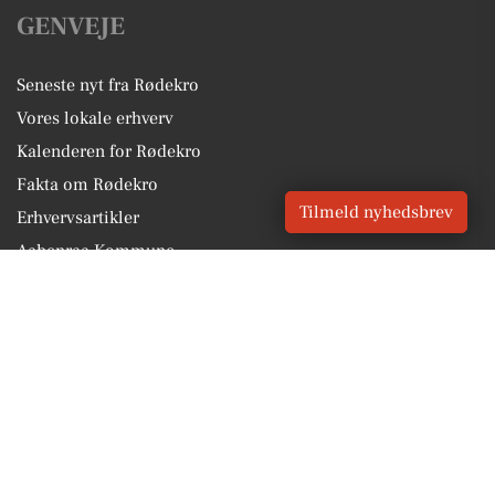
GENVEJE
Seneste nyt fra Rødekro
Vores lokale erhverv
Kalenderen for Rødekro
Fakta om Rødekro
Tilmeld nyhedsbrev
Erhvervsartikler
Aabenraa Kommune
Få en gratis salgsvurdering
Sponsoreret indhold
Vores Digital © 2026
Kontakt VORES Digital
CVR: 41179082