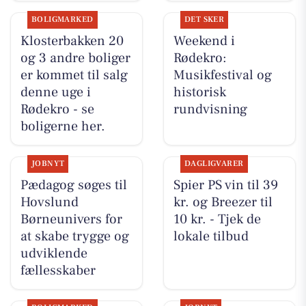
BOLIGMARKED
DET SKER
Klosterbakken 20
Weekend i
og 3 andre boliger
Rødekro:
er kommet til salg
Musikfestival og
denne uge i
historisk
Rødekro - se
rundvisning
boligerne her.
JOBNYT
DAGLIGVARER
Pædagog søges til
Spier PS vin til 39
Hovslund
kr. og Breezer til
Børneunivers for
10 kr. - Tjek de
at skabe trygge og
lokale tilbud
udviklende
fællesskaber