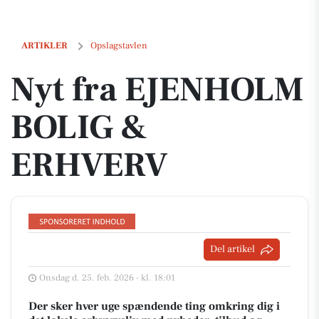
Nyt fra EJENHOLM BOLIG & ERHVERV
ARTIKLER
Opslagstavlen
Nyt fra EJENHOLM
BOLIG &
ERHVERV
Del artikel
Onsdag d. 25. feb. 2026 - kl. 18:01
Der sker hver uge spændende ting omkring dig i