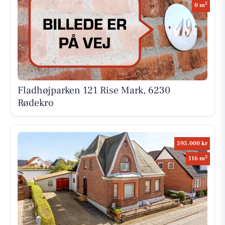
2
0 m
Fladhøjparken 121 Rise Mark, 6230
Rødekro
595.000 kr
2
116 m