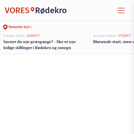
VORES
Rødekro
Seneste nyt ›
8 timer siden |
JOBNYT
14 timer siden |
VEJRET
Savner du nye græsgange? - Her er nye
Blæsende start, men 
ledige stillinger i Rødekro og omegn