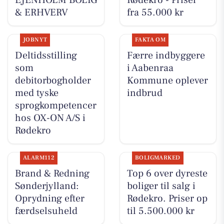
& ERHVERV
fra 55.000 kr
JOBNYT
FAKTA OM
Deltidsstilling
Færre indbyggere
som
i Aabenraa
debitorbogholder
Kommune oplever
med tyske
indbrud
sprogkompetencer
hos OX-ON A/S i
Rødekro
ALARM112
BOLIGMARKED
Brand & Redning
Top 6 over dyreste
Sønderjylland:
boliger til salg i
Oprydning efter
Rødekro. Priser op
færdselsuheld
til 5.500.000 kr