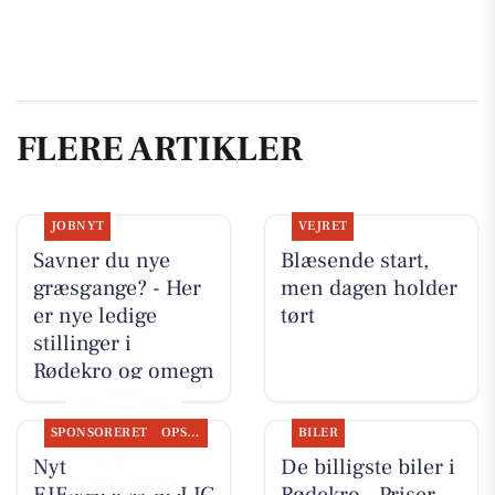
FLERE ARTIKLER
JOBNYT
VEJRET
Savner du nye
Blæsende start,
græsgange? - Her
men dagen holder
er nye ledige
tørt
stillinger i
Rødekro og omegn
SPONSORERET
OPSLAGSTAVLEN
BILER
Nyt fra
De billigste biler i
EJENHOLM BOLIG
Rødekro - Priser