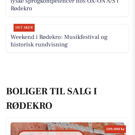
tyske sprogkompetencer hos OX-ON A/S i
Rødekro
DET SKER
Weekend i Rødekro: Musikfestival og
historisk rundvisning
BOLIGER TIL SALG I
RØDEKRO
509.000 kr