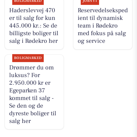
BOLIGMARKED
JOBNYT
Haderslevvej 470
Reservedelseksped
er til salg for kun
ient til dynamisk
445.000 kr.: Se de
team i Rødekro
billigste boliger til
med fokus på salg
salg i Rødekro her
og service
BOLIGMARKED
Drømmer du om
luksus? For
2.950.000 kr er
Egeparken 37
kommet til salg -
Se den og de
dyreste boliger til
salg her