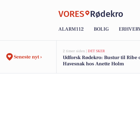
VORES
Rødekro
ALARM112
BOLIG
ERHVER
2 timer siden |
DET SKER
Seneste nyt ›
Udforsk Rødekro: Bustur til Ribe 
Havesnak hos Anette Holm