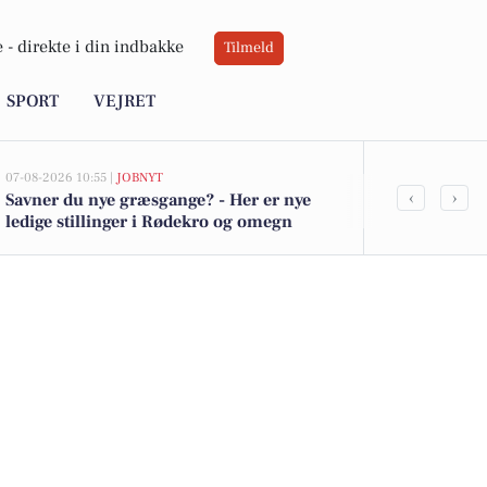
 -
direkte i din indbakke
Tilmeld
SPORT
VEJRET
07-08-2026 10:55 |
JOBNYT
05-08-2026 13:01
‹
›
Savner du nye græsgange? - Her er nye
Top 6 over dy
ledige stillinger i Rødekro og omegn
Rødekro. Pri