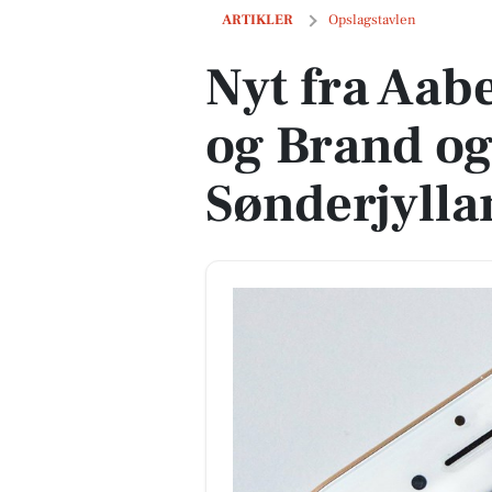
Nyt fra Aabenraa Kommune og Brand o
ARTIKLER
Opslagstavlen
Nyt fra Aa
og Brand o
Sønderjylla