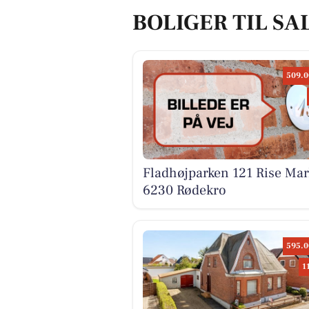
BOLIGER TIL SA
509.0
Fladhøjparken 121 Rise Mar
6230 Rødekro
595.0
1