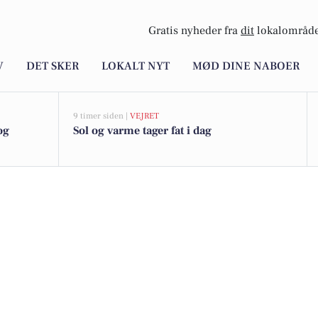
Gratis nyheder fra
dit
lokalområde
V
DET SKER
LOKALT NYT
MØD DINE NABOER
9 timer siden |
VEJRET
og
Sol og varme tager fat i dag