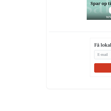
Få loka
Email