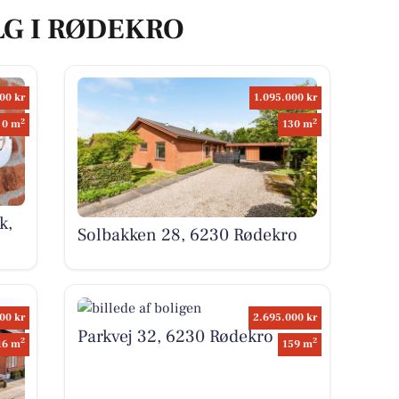
LG I RØDEKRO
00 kr
1.095.000 kr
2
2
0 m
130 m
k,
Solbakken 28, 6230 Rødekro
00 kr
2.695.000 kr
Parkvej 32, 6230 Rødekro
2
2
16 m
159 m