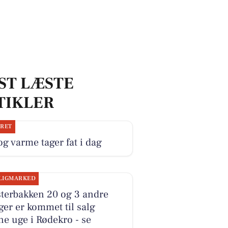
ST LÆSTE
TIKLER
JRET
og varme tager fat i dag
LIGMARKED
terbakken 20 og 3 andre
ger er kommet til salg
e uge i Rødekro - se