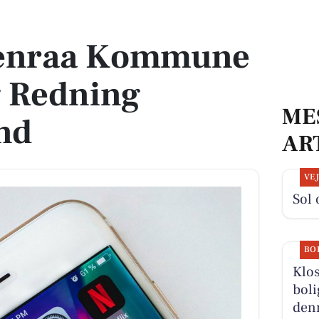
g Redning Sønderjylland
benraa Kommune
g Redning
ME
nd
AR
VE
Sol 
BO
Klos
boli
denn