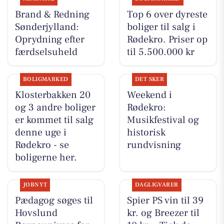
Brand & Redning
Top 6 over dyreste
Sønderjylland:
boliger til salg i
Oprydning efter
Rødekro. Priser op
færdselsuheld
til 5.500.000 kr
BOLIGMARKED
DET SKER
Klosterbakken 20
Weekend i
og 3 andre boliger
Rødekro:
er kommet til salg
Musikfestival og
denne uge i
historisk
Rødekro - se
rundvisning
boligerne her.
JOBNYT
DAGLIGVARER
Pædagog søges til
Spier PS vin til 39
Hovslund
kr. og Breezer til