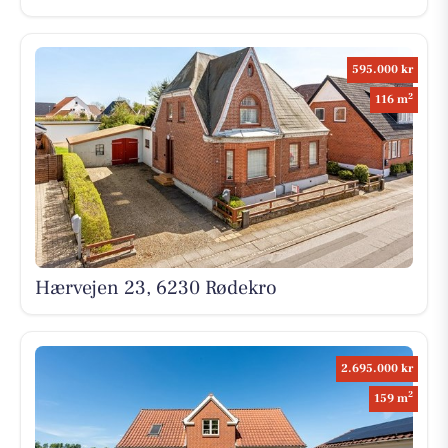
595.000 kr
2
116 m
Hærvejen 23, 6230 Rødekro
2.695.000 kr
2
159 m