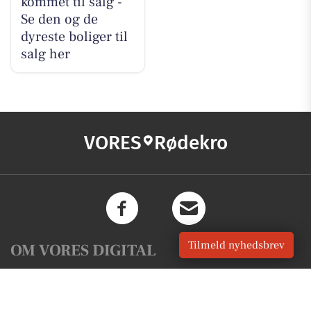
kommet til salg -
Se den og de
dyreste boliger til
salg her
VORES
Rødekro
Tilmeld nyhedsbrev
OM VORES DIGITAL
Om os
For annoncører