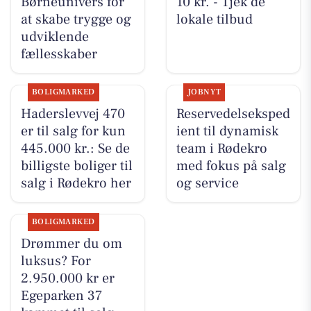
Børneunivers for
10 kr. - Tjek de
at skabe trygge og
lokale tilbud
udviklende
fællesskaber
BOLIGMARKED
JOBNYT
Haderslevvej 470
Reservedelseksped
er til salg for kun
ient til dynamisk
445.000 kr.: Se de
team i Rødekro
billigste boliger til
med fokus på salg
salg i Rødekro her
og service
BOLIGMARKED
Drømmer du om
luksus? For
2.950.000 kr er
Egeparken 37