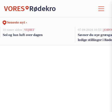
VORES
Rødekro
Seneste nyt ›
10 timer siden |
VEJRET
07-08-2026 10:55 |
JOBN
Sol og lun luft over dagen
Savner du nye græsga
ledige stillinger i R