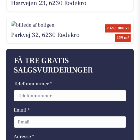
Hærvejen 23, 6230 Rødekro
2.695.000 kr
Parkvej 32, 6230 Rødekro
2
159 m
FÅ TRE GRATIS
SALGSVURDERINGER
Telefonnummer *
Email *
Adresse *