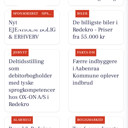
SPONSORERET
OPSLAGSTAVLEN
BILER
Nyt fra
De billigste biler i
EJENHOLM BOLIG
Rødekro - Priser
& ERHVERV
fra 55.000 kr
JOBNYT
FAKTA OM
Deltidsstilling
Færre indbyggere
som
i Aabenraa
debitorbogholder
Kommune oplever
med tyske
indbrud
sprogkompetencer
hos OX-ON A/S i
Rødekro
ALARM112
BOLIGMARKED