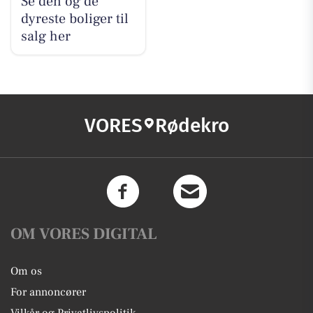
Se den og de
dyreste boliger til
salg her
VORES
Rødekro
OM VORES DIGITAL
Om os
For annoncører