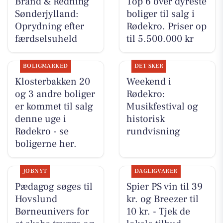
Brand & Redning
Top 6 over dyreste
Sønderjylland:
boliger til salg i
Oprydning efter
Rødekro. Priser op
færdselsuheld
til 5.500.000 kr
BOLIGMARKED
DET SKER
Klosterbakken 20
Weekend i
og 3 andre boliger
Rødekro:
er kommet til salg
Musikfestival og
denne uge i
historisk
Rødekro - se
rundvisning
boligerne her.
JOBNYT
DAGLIGVARER
Pædagog søges til
Spier PS vin til 39
Hovslund
kr. og Breezer til
Børneunivers for
10 kr. - Tjek de