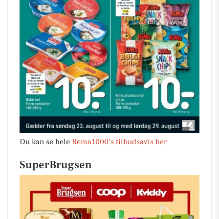
Du kan se hele
Rema1000’s tilbudsavis her
SuperBrugsen