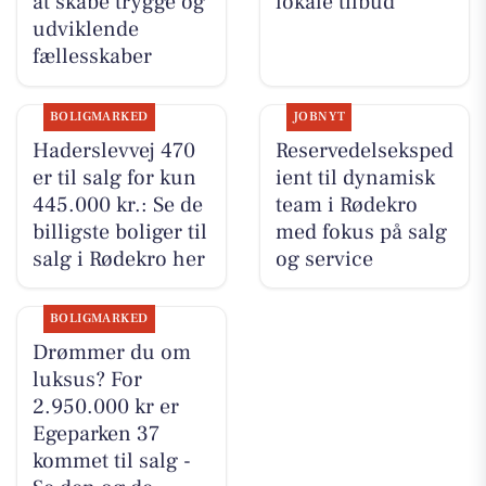
at skabe trygge og
lokale tilbud
udviklende
fællesskaber
BOLIGMARKED
JOBNYT
Haderslevvej 470
Reservedelseksped
er til salg for kun
ient til dynamisk
445.000 kr.: Se de
team i Rødekro
billigste boliger til
med fokus på salg
salg i Rødekro her
og service
BOLIGMARKED
Drømmer du om
luksus? For
2.950.000 kr er
Egeparken 37
kommet til salg -