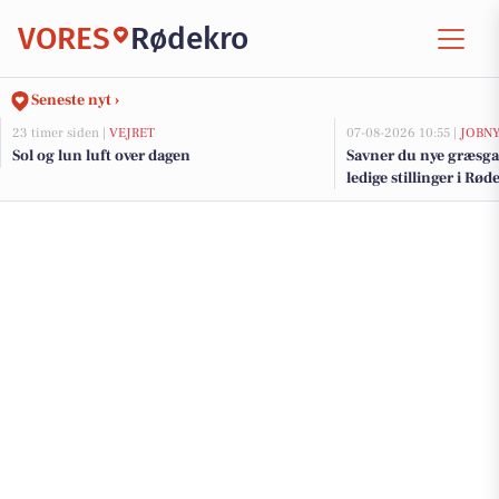
VORES
Rødekro
Seneste nyt ›
23 timer siden |
VEJRET
07-08-2026 10:55 |
JOBN
Sol og lun luft over dagen
Savner du nye græsga
ledige stillinger i R