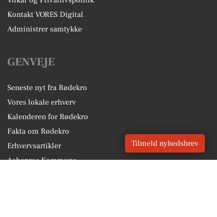
Vilkår og Privatlivspolitik
Kontakt VORES Digital
Administrer samtykke
GENVEJE
Seneste nyt fra Rødekro
Vores lokale erhverv
Kalenderen for Rødekro
Fakta om Rødekro
Tilmeld nyhedsbrev
Erhvervsartikler
Aabenraa Kommune
Få en gratis salgsvurdering
Sponsoreret indhold