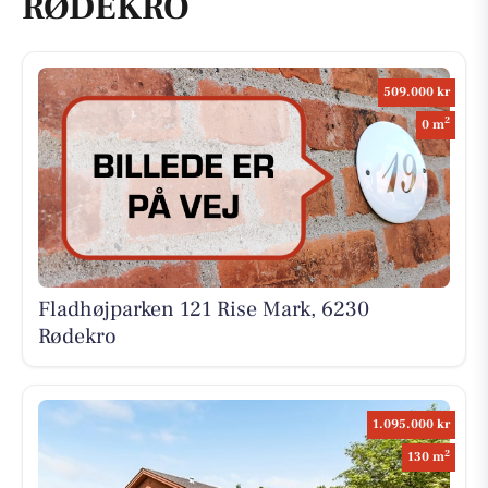
RØDEKRO
509.000 kr
2
0 m
Fladhøjparken 121 Rise Mark, 6230
Rødekro
1.095.000 kr
2
130 m