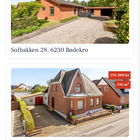
Solbakken 28, 6230 Rødekro
595.000 kr
2
116 m