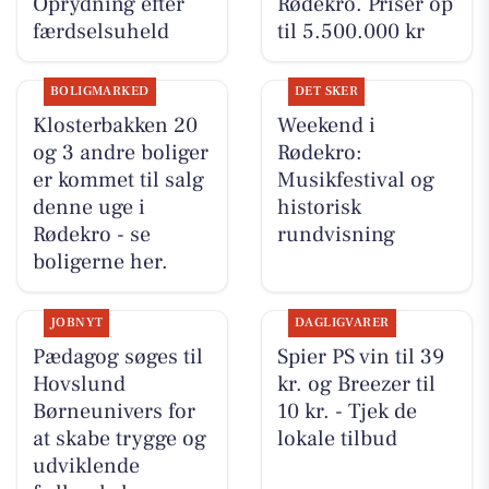
Oprydning efter
Rødekro. Priser op
færdselsuheld
til 5.500.000 kr
BOLIGMARKED
DET SKER
Klosterbakken 20
Weekend i
og 3 andre boliger
Rødekro:
er kommet til salg
Musikfestival og
denne uge i
historisk
Rødekro - se
rundvisning
boligerne her.
JOBNYT
DAGLIGVARER
Pædagog søges til
Spier PS vin til 39
Hovslund
kr. og Breezer til
Børneunivers for
10 kr. - Tjek de
at skabe trygge og
lokale tilbud
udviklende