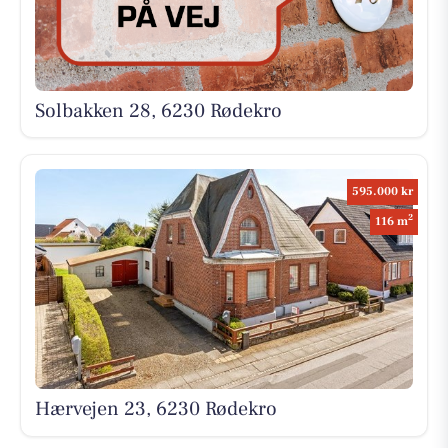
Solbakken 28, 6230 Rødekro
595.000 kr
2
116 m
Hærvejen 23, 6230 Rødekro