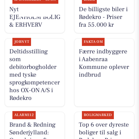
Nyt fra
De billigste biler i
EJENHOLM BOLIG
Rødekro - Priser
& ERHVERV
fra 55.000 kr
JOBNYT
FAKTA OM
Deltidsstilling
Færre indbyggere
som
i Aabenraa
debitorbogholder
Kommune oplever
med tyske
indbrud
sprogkompetencer
hos OX-ON A/S i
Rødekro
ALARM112
BOLIGMARKED
Brand & Redning
Top 6 over dyreste
Sønderjylland:
boliger til salg i