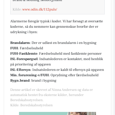
Kilde:
www.odin.dk/112puls/
Alarmerne foregår typisk i koder. Vi har forsøgt at oversætte
koderne, så du nemmere kan gennemskue hvorfor der er
udrykning i byen:
Brandalarm
: Der er udløst en brandalarm i en bygning
FUH
: Færdselsuheld
FUH-Fastklemte
: Færdselsuheld med fastklemte personer
ISL-Forespørgsel
: Indsatslederen er kontaktet, med henblik
på prioritering af opgaven
ISL-Eftersyn
: Indsatslederen er kaldt til eftersyn på opgaven
Min. forurening-v/FUH
: Oprydning efter færdselsuheld
Bygn.brand
: brand i bygning
Denne artikel er skrevet af Ninna Andersen og data er
automatisk hentet fra eksterne kilder, herunder
Beredskabsstyrelsen.
Kilde: Beredskabsstyrelsen