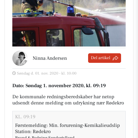
Ninna Andersen
Del artikel
Søndag d. 01. nov. 2020 - kl. 10:00
Dato: Søndag 1. november 2020, kl. 09:19
De kommunale redningsberedskaber har netop
udsendt denne melding om udrykning nær Rødekro
KL. 09:19
Førstemelding: Min. forurening-Kemikalieudslip
Station: Rødekro
Brand & Redning Sønderjylland