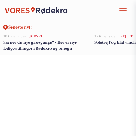
VORES
Rødekro
Seneste nyt ›
10 timer siden |
JOBNYT
15 timer siden |
VEJRET
Savner du nye græsgange? - Her er nye
Solstrejf og blid vind 
ledige stillinger i Rødekro og omegn