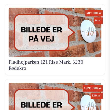
509.000 kr
2
0 m
Fladhøjparken 121 Rise Mark, 6230
Rødekro
1.095.000 kr
2
130 m