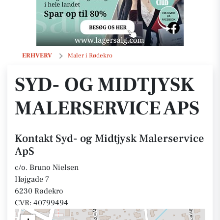
Syd- og Midtjysk Malerservice ApS
ERHVERV
Maler i Rødekro
SYD- OG MIDTJYSK
MALERSERVICE APS
Kontakt Syd- og Midtjysk Malerservice
ApS
c/o. Bruno Nielsen
Højgade 7
6230 Rødekro
CVR: 40799494