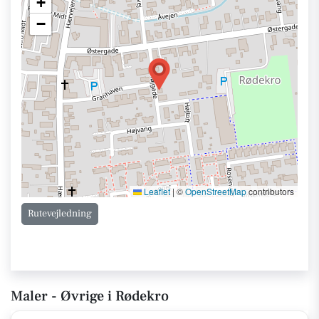
+
−
Leaflet
|
©
OpenStreetMap
contributors
Rutevejledning
Maler - Øvrige i Rødekro