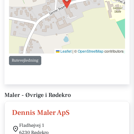
Leaflet
|
©
OpenStreetMap
contributors
Rutevejledning
Maler - Øvrige i Rødekro
Dennis Maler ApS
Fladhøjvej 1
6230 Rødekro