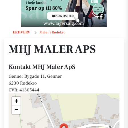
MHJ Maler ApS
ERHVERV
Maler i Rødekro
MHJ MALER APS
Kontakt MHJ Maler ApS
Genner Bygade 11, Genner
6230 Rødekro
CVR: 41305444
+
−