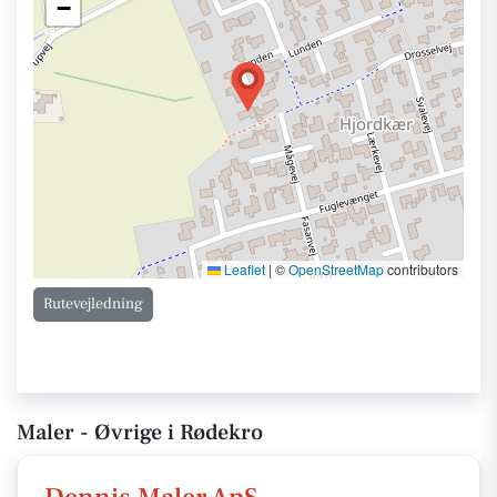
−
Leaflet
|
©
OpenStreetMap
contributors
Rutevejledning
Maler - Øvrige i Rødekro