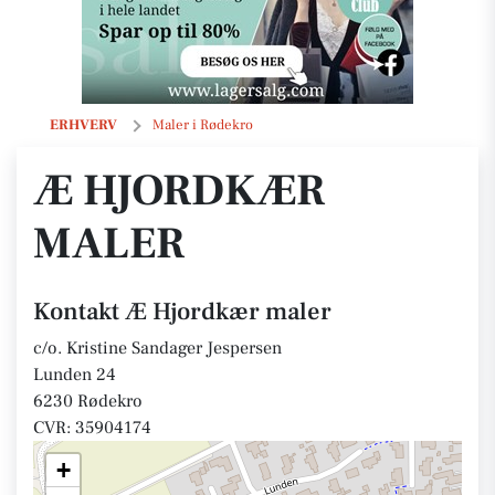
Æ Hjordkær maler
ERHVERV
Maler i Rødekro
Æ HJORDKÆR
MALER
Kontakt Æ Hjordkær maler
c/o. Kristine Sandager Jespersen
Lunden 24
6230 Rødekro
CVR: 35904174
+