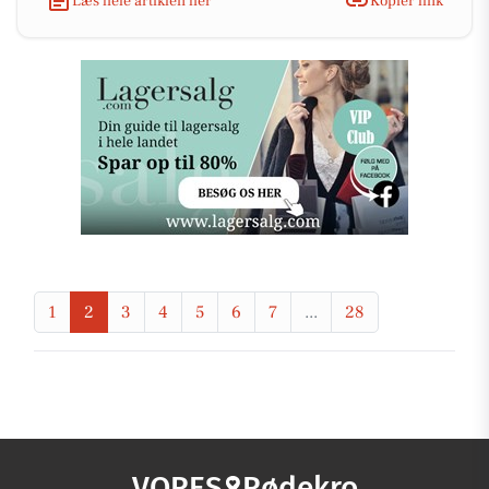
Læs hele artiklen her
Kopiér link
1
2
3
4
5
6
7
...
28
VORES
Rødekro