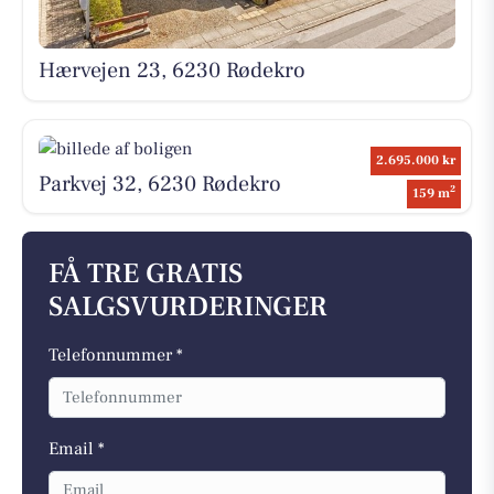
Hærvejen 23, 6230 Rødekro
2.695.000 kr
Parkvej 32, 6230 Rødekro
2
159 m
FÅ TRE GRATIS
SALGSVURDERINGER
Telefonnummer *
Email *