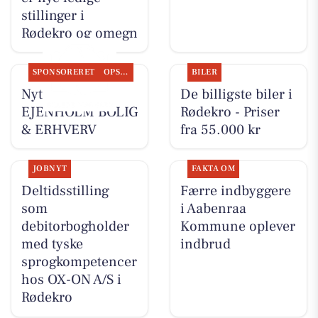
stillinger i
Rødekro og omegn
SPONSORERET
OPSLAGSTAVLEN
BILER
Nyt fra
De billigste biler i
EJENHOLM BOLIG
Rødekro - Priser
& ERHVERV
fra 55.000 kr
JOBNYT
FAKTA OM
Deltidsstilling
Færre indbyggere
som
i Aabenraa
debitorbogholder
Kommune oplever
med tyske
indbrud
sprogkompetencer
hos OX-ON A/S i
Rødekro