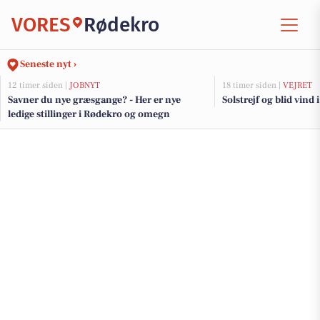
VORES
Rødekro
Seneste nyt ›
12 timer siden |
JOBNYT
18 timer siden |
VEJRET
Savner du nye græsgange? - Her er nye
Solstrejf og blid vind 
ledige stillinger i Rødekro og omegn