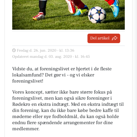
Del artikel
Fredag d. 26. jun. 2020 - kl. 13:36
Opdateret mandag d. 03. aug. 2020 - kl. 16:45
Vidste du, at foreningslivet er hjertet i de fleste
lokalsamfund? Det gør vi - og vi elsker
foreningslivet!
Vores koncept, sætter ikke bare større fokus på
foreningslivet, men kan også sikre foreninger i
Rødekro en ekstra indtægt. Med en ekstra indtægt til
din forening, kan du ikke bare købe bedre kaffe til
møderne eller nye fodboldmål, du kan også holde
endnu flere spændende arrangementer for dine
medlemmer.