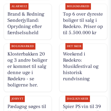
ALARM112
BOLIGMARKED
Brand & Redning
Top 6 over dyreste
Sønderjylland:
boliger til salg i
Oprydning efter
Rødekro. Priser op
færdselsuheld
til 5.500.000 kr
BOLIGMARKED
DET SKER
Klosterbakken 20
Weekend i
og 3 andre boliger
Rødekro:
er kommet til salg
Musikfestival og
denne uge i
historisk
Rødekro - se
rundvisning
boligerne her.
JOBNYT
DAGLIGVARER
Pædagog søges til
Spier PS vin til 39