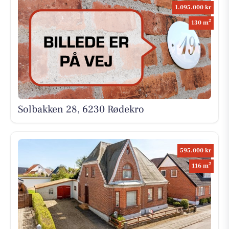
1.095.000 kr
2
130 m
Solbakken 28, 6230 Rødekro
595.000 kr
2
116 m