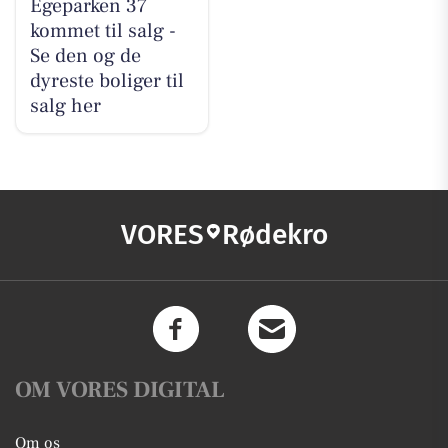
Egeparken 37
kommet til salg -
Se den og de
dyreste boliger til
salg her
VORES
Rødekro
OM VORES DIGITAL
Om os