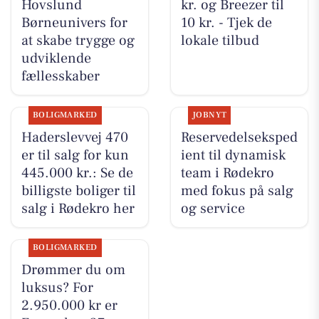
Hovslund
kr. og Breezer til
Børneunivers for
10 kr. - Tjek de
at skabe trygge og
lokale tilbud
udviklende
fællesskaber
BOLIGMARKED
JOBNYT
Haderslevvej 470
Reservedelseksped
er til salg for kun
ient til dynamisk
445.000 kr.: Se de
team i Rødekro
billigste boliger til
med fokus på salg
salg i Rødekro her
og service
BOLIGMARKED
Drømmer du om
luksus? For
2.950.000 kr er