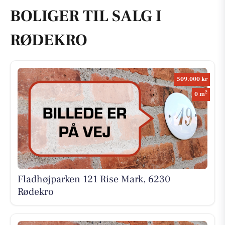
BOLIGER TIL SALG I
RØDEKRO
509.000 kr
2
0 m
Fladhøjparken 121 Rise Mark, 6230
Rødekro