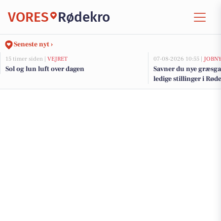
VORES
Rødekro
Seneste nyt ›
15 timer siden |
VEJRET
07-08-2026 10:55 |
JOBN
Sol og lun luft over dagen
Savner du nye græsga
ledige stillinger i R