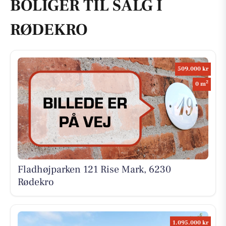
BOLIGER TIL SALG I
RØDEKRO
509.000 kr
2
0 m
Fladhøjparken 121 Rise Mark, 6230
Rødekro
1.095.000 kr