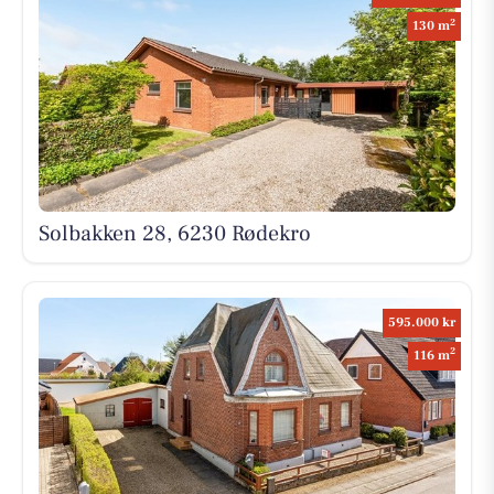
2
130 m
Solbakken 28, 6230 Rødekro
595.000 kr
2
116 m