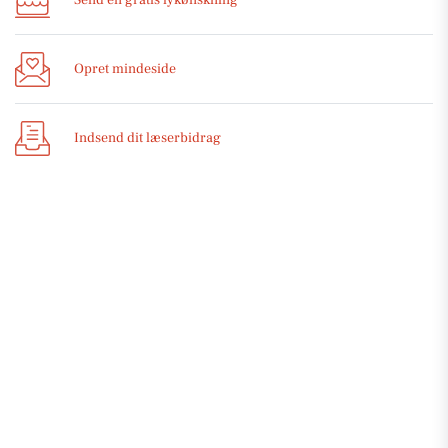
Opret mindeside
Indsend dit læserbidrag