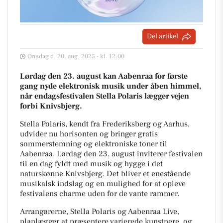
Del artikel
Onsdag d. 20. aug. 2025 - kl. 12:00
Lørdag den 23. august kan Aabenraa for første
gang nyde elektronisk musik under åben himmel,
når endagsfestivalen Stella Polaris lægger vejen
forbi Knivsbjerg.
Stella Polaris, kendt fra Frederiksberg og Aarhus,
udvider nu horisonten og bringer gratis
sommerstemning og elektroniske toner til
Aabenraa. Lørdag den 23. august inviterer festivalen
til en dag fyldt med musik og hygge i det
naturskønne Knivsbjerg. Det bliver et enestående
musikalsk indslag og en mulighed for at opleve
festivalens charme uden for de vante rammer.
Arrangørerne, Stella Polaris og Aabenraa Live,
planlægger at præsentere varierede kunstnere, og