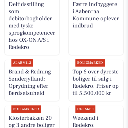
Deltidsstilling
Færre indbyggere
som
i Aabenraa
debitorbogholder
Kommune oplever
med tyske
indbrud
sprogkompetencer
hos OX-ON A/S i
Rødekro
ALARM112
BOLIGMARKED
Brand & Redning
Top 6 over dyreste
Sønderjylland:
boliger til salg i
Oprydning efter
Rødekro. Priser op
færdselsuheld
til 5.500.000 kr
BOLIGMARKED
DET SKER
Klosterbakken 20
Weekend i
og 3 andre boliger
Rødekro: