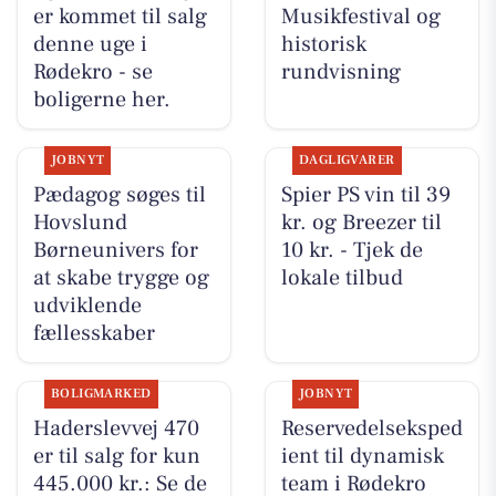
er kommet til salg
Musikfestival og
denne uge i
historisk
Rødekro - se
rundvisning
boligerne her.
JOBNYT
DAGLIGVARER
Pædagog søges til
Spier PS vin til 39
Hovslund
kr. og Breezer til
Børneunivers for
10 kr. - Tjek de
at skabe trygge og
lokale tilbud
udviklende
fællesskaber
BOLIGMARKED
JOBNYT
Haderslevvej 470
Reservedelseksped
er til salg for kun
ient til dynamisk
445.000 kr.: Se de
team i Rødekro