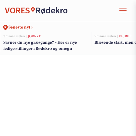
VORES
Rødekro
Seneste nyt ›
3 timer siden |
JOBNYT
9 timer siden |
VEJRET
Savner du nye græsgange? - Her er nye
Blæsende start, men 
ledige stillinger i Rødekro og omegn