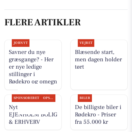
FLERE ARTIKLER
JOBNYT
VEJRET
Savner du nye
Blæsende start,
græsgange? - Her
men dagen holder
er nye ledige
tørt
stillinger i
Rødekro og omegn
SPONSORERET
OPSLAGSTAVLEN
BILER
Nyt fra
De billigste biler i
EJENHOLM BOLIG
Rødekro - Priser
& ERHVERV
fra 55.000 kr