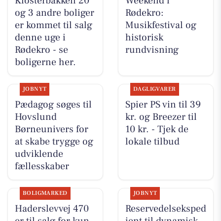
Klosterbakken 20
Weekend i
og 3 andre boliger
Rødekro:
er kommet til salg
Musikfestival og
denne uge i
historisk
Rødekro - se
rundvisning
boligerne her.
JOBNYT
DAGLIGVARER
Pædagog søges til
Spier PS vin til 39
Hovslund
kr. og Breezer til
Børneunivers for
10 kr. - Tjek de
at skabe trygge og
lokale tilbud
udviklende
fællesskaber
BOLIGMARKED
JOBNYT
Haderslevvej 470
Reservedelseksped