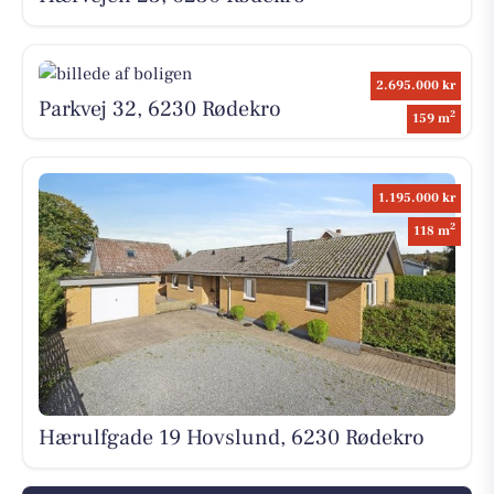
2.695.000 kr
Parkvej 32, 6230 Rødekro
2
159 m
1.195.000 kr
2
118 m
Hærulfgade 19 Hovslund, 6230 Rødekro