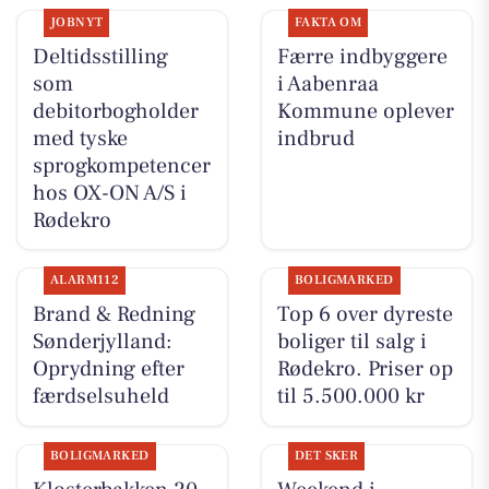
JOBNYT
FAKTA OM
Deltidsstilling
Færre indbyggere
som
i Aabenraa
debitorbogholder
Kommune oplever
med tyske
indbrud
sprogkompetencer
hos OX-ON A/S i
Rødekro
ALARM112
BOLIGMARKED
Brand & Redning
Top 6 over dyreste
Sønderjylland:
boliger til salg i
Oprydning efter
Rødekro. Priser op
færdselsuheld
til 5.500.000 kr
BOLIGMARKED
DET SKER