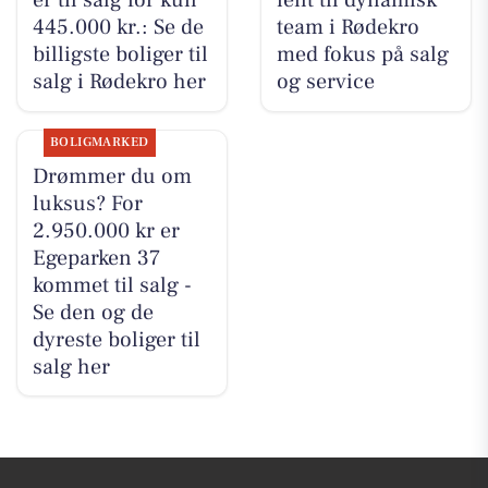
er til salg for kun
ient til dynamisk
445.000 kr.: Se de
team i Rødekro
billigste boliger til
med fokus på salg
salg i Rødekro her
og service
BOLIGMARKED
Drømmer du om
luksus? For
2.950.000 kr er
Egeparken 37
kommet til salg -
Se den og de
dyreste boliger til
salg her