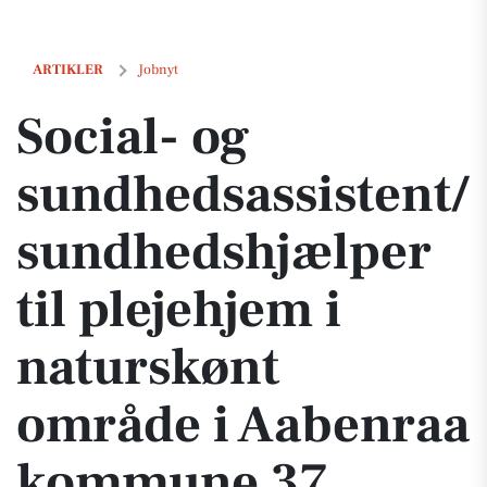
Social- og sundhedsassistent/sundhedshjælper til plejehjem i natur
ARTIKLER
Jobnyt
Social- og
sundhedsassistent/
sundhedshjælper
til plejehjem i
naturskønt
område i Aabenraa
kommune 37