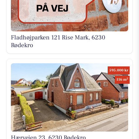
Fladhøjparken 121 Rise Mark, 6230
Rødekro
595.000 kr
2
116 m
Hærvejen 23, 6230 Rødekro