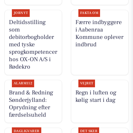
JOBNYT
FAKTA OM
Deltidsstilling
Færre indbyggere
som
i Aabenraa
debitorbogholder
Kommune oplever
med tyske
indbrud
sprogkompetencer
hos OX-ON A/S i
Rødekro
ALARM112
VEJRET
Brand & Redning
Regn i luften og
Sønderjylland:
kølig start i dag
Oprydning efter
færdselsuheld
DAGLIGVARER
DET SKER