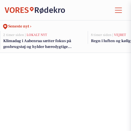
VORES
Rødekro
Seneste nyt ›
2 timer siden |
LOKALT NYT
8 timer siden |
VEJRET
Klimadag i Aabenraa sætter fokus på
Regn i luften og kølig 
genbrugstøj og hylder bæredygtige
initiativer med klimapris