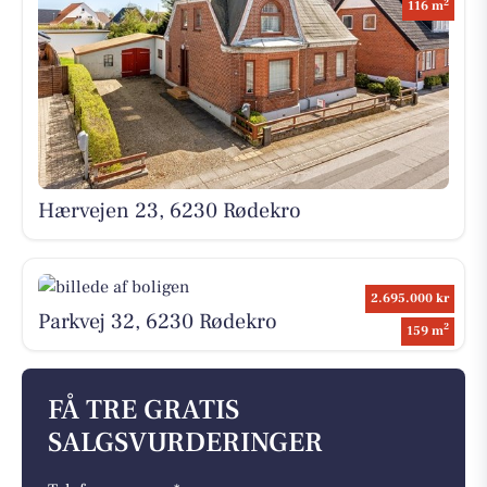
2
116 m
Hærvejen 23, 6230 Rødekro
2.695.000 kr
Parkvej 32, 6230 Rødekro
2
159 m
FÅ TRE GRATIS
SALGSVURDERINGER