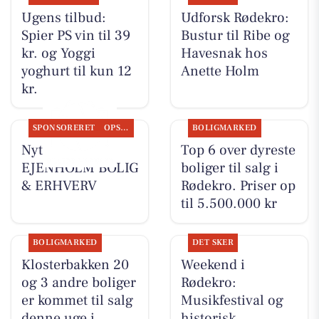
Ugens tilbud:
Udforsk Rødekro:
Spier PS vin til 39
Bustur til Ribe og
kr. og Yoggi
Havesnak hos
yoghurt til kun 12
Anette Holm
kr.
SPONSORERET
OPSLAGSTAVLEN
BOLIGMARKED
Nyt fra
Top 6 over dyreste
EJENHOLM BOLIG
boliger til salg i
& ERHVERV
Rødekro. Priser op
til 5.500.000 kr
BOLIGMARKED
DET SKER
Klosterbakken 20
Weekend i
og 3 andre boliger
Rødekro:
er kommet til salg
Musikfestival og
denne uge i
historisk