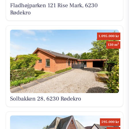
Fladhøjparken 121 Rise Mark, 6230
Rødekro
1.095.000 kr
2
130 m
Solbakken 28, 6230 Rødekro
595.000 kr