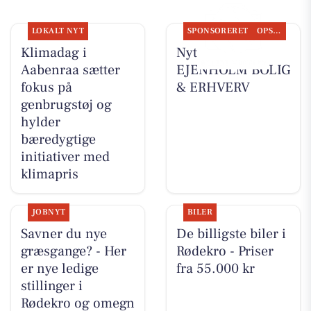
LOKALT NYT
SPONSORERET
OPSLAGSTAVLEN
Klimadag i
Nyt fra
Aabenraa sætter
EJENHOLM BOLIG
fokus på
& ERHVERV
genbrugstøj og
hylder
bæredygtige
initiativer med
klimapris
JOBNYT
BILER
Savner du nye
De billigste biler i
græsgange? - Her
Rødekro - Priser
er nye ledige
fra 55.000 kr
stillinger i
Rødekro og omegn