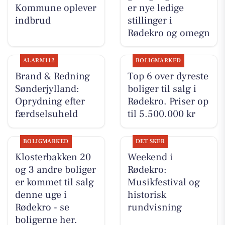
Kommune oplever
er nye ledige
indbrud
stillinger i
Rødekro og omegn
ALARM112
BOLIGMARKED
Brand & Redning
Top 6 over dyreste
Sønderjylland:
boliger til salg i
Oprydning efter
Rødekro. Priser op
færdselsuheld
til 5.500.000 kr
BOLIGMARKED
DET SKER
Klosterbakken 20
Weekend i
og 3 andre boliger
Rødekro:
er kommet til salg
Musikfestival og
denne uge i
historisk
Rødekro - se
rundvisning
boligerne her.