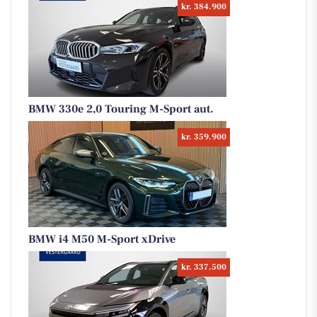
kr. 384.900
BMW 330e 2,0 Touring M-Sport aut.
kr. 359.900
BMW i4 M50 M-Sport xDrive
kr. 337.500