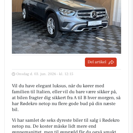
Del artikel
Onsdag d. 03. jun. 2026 - kl. 12:15
Vil du have elegant luksus, når du kører med
familien til Italien, eller vil du bare være sikker på,
at bilen fragter dig sikkert fra A til B hver morgen, så
har Rødekro netop nu flere gode bud på din næste
bil.
Vi har samlet de seks dyreste biler til salg i Rødekro
netop nu. De koster måske lidt mere end
gennemsnittet, men til gengæld får du også smukt