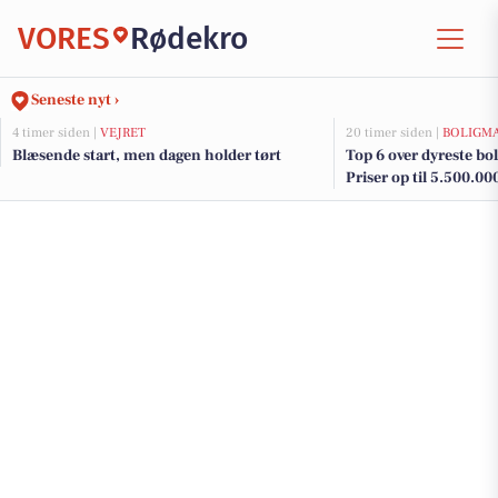
VORES
Rødekro
Seneste nyt ›
4 timer siden |
VEJRET
20 timer siden |
BOLIGM
Blæsende start, men dagen holder tørt
Top 6 over dyreste boli
Priser op til 5.500.00