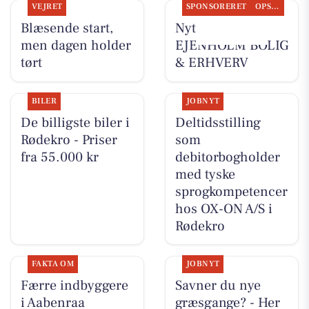
VEJRET
SPONSORERET
OPSLAGSTAVLEN
Blæsende start,
Nyt fra
men dagen holder
EJENHOLM BOLIG
tørt
& ERHVERV
BILER
JOBNYT
De billigste biler i
Deltidsstilling
Rødekro - Priser
som
fra 55.000 kr
debitorbogholder
med tyske
sprogkompetencer
hos OX-ON A/S i
Rødekro
FAKTA OM
JOBNYT
Færre indbyggere
Savner du nye
i Aabenraa
græsgange? - Her