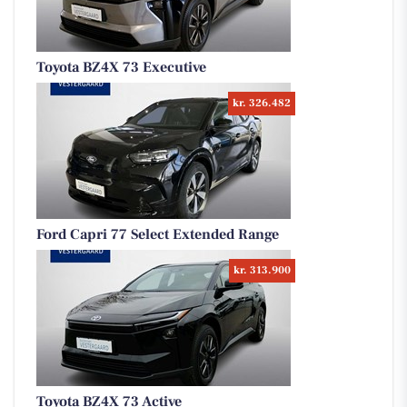
Toyota BZ4X 73 Executive
kr. 326.482
Ford Capri 77 Select Extended Range
kr. 313.900
Toyota BZ4X 73 Active