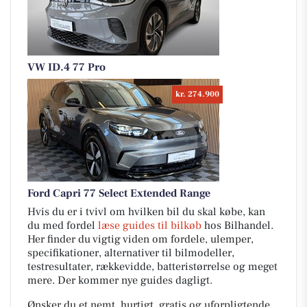
VW ID.4 77 Pro
kr. 274.900
Ford Capri 77 Select Extended Range
Hvis du er i tvivl om hvilken bil du skal købe, kan
du med fordel
læse guides til bilkøb
hos Bilhandel.
Her finder du vigtig viden om fordele, ulemper,
specifikationer, alternativer til bilmodeller,
testresultater, rækkevidde, batteristørrelse og meget
mere. Der kommer nye guides dagligt.
Ønsker du et nemt, hurtigt, gratis og uforpligtende