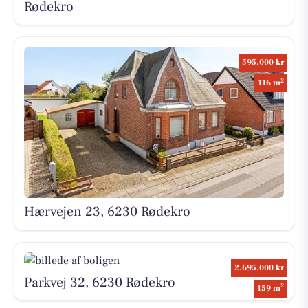
Rødekro
595.000 kr
2
116 m
Hærvejen 23, 6230 Rødekro
2.695.000 kr
Parkvej 32, 6230 Rødekro
2
159 m