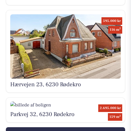
595.000 kr
2
116 m
Hærvejen 23, 6230 Rødekro
2.695.000 kr
Parkvej 32, 6230 Rødekro
2
159 m