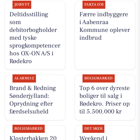
JOBNYT
FAKTA OM
Deltidsstilling
Færre indbyggere
som
i Aabenraa
debitorbogholder
Kommune oplever
med tyske
indbrud
sprogkompetencer
hos OX-ON A/S i
Rødekro
ALARM112
BOLIGMARKED
Brand & Redning
Top 6 over dyreste
Sønderjylland:
boliger til salg i
Oprydning efter
Rødekro. Priser op
færdselsuheld
til 5.500.000 kr
BOLIGMARKED
DET SKER
Klosterbakken 20
Weekend i