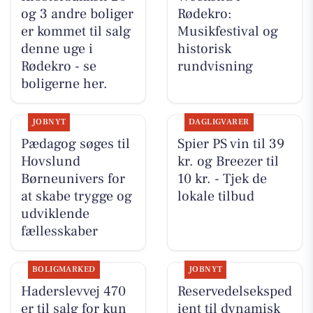
og 3 andre boliger
Rødekro:
er kommet til salg
Musikfestival og
denne uge i
historisk
Rødekro - se
rundvisning
boligerne her.
JOBNYT
DAGLIGVARER
Pædagog søges til
Spier PS vin til 39
Hovslund
kr. og Breezer til
Børneunivers for
10 kr. - Tjek de
at skabe trygge og
lokale tilbud
udviklende
fællesskaber
BOLIGMARKED
JOBNYT
Haderslevvej 470
Reservedelseksped
er til salg for kun
ient til dynamisk