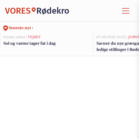
VORES
Rødekro
Seneste nyt ›
4 timer siden |
VEJRET
07-08-2026 10:55 |
JOBN
Sol og varme tager fat i dag
Savner du nye græsga
ledige stillinger i R