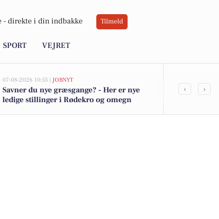
 -
direkte i din indbakke
Tilmeld
SPORT
VEJRET
07-08-2026 10:55 |
JOBNYT
05-08-2026 13:01
‹
›
Savner du nye græsgange? - Her er nye
Top 6 over dy
ledige stillinger i Rødekro og omegn
Rødekro. Pri