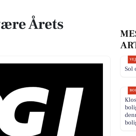
ære Årets
ME
AR
VE
Sol 
BO
Klos
boli
denn
boli