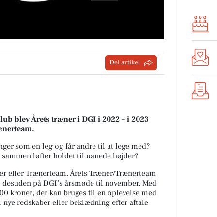
Del artikel
lub blev Årets træner i DGI i 2022 – i 2023
rænerteam.
nger som en leg og får andre til at lege med?
 sammen løfter holdet til uanede højder?
æner eller Trænerteam. Årets Træner/Trænerteam
 desuden på DGI’s årsmøde til november. Med
000 kroner, der kan bruges til en oplevelse med
til nye redskaber eller beklædning efter aftale