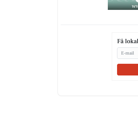
Få loka
Email