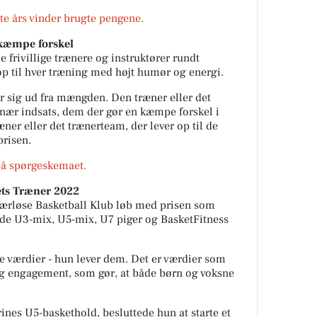
te års vinder brugte pengene.
 kæmpe forskel
 frivillige trænere og instruktører rundt
 til hver træning med højt humør og energi.
er sig ud fra mængden. Den træner eller det
inær indsats, dem der gør en kæmpe forskel i
ner eller det trænerteam, der lever op til de
prisen.
 på spørgeskemaet.
ets Træner 2022
 Værløse Basketball Klub løb med prisen som
de U3-mix, U5-mix, U7 piger og BasketFitness
e værdier - hun lever dem. Det er værdier som
 og engagement, som gør, at både børn og voksne
ines U5-baskethold, besluttede hun at starte et