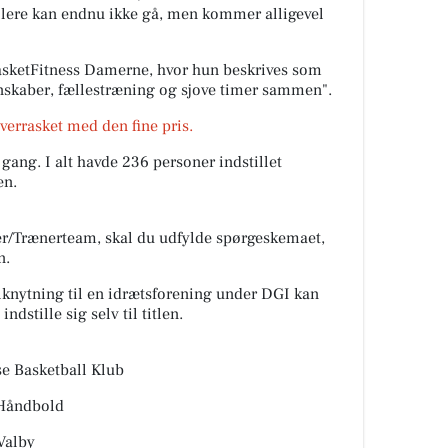
llere kan endnu ikke gå, men kommer alligevel
asketFitness Damerne, hvor hun beskrives som
nskaber, fællestræning og sjove timer sammen".
verrasket med den fine pris.
gang. I alt havde 236 personer indstillet
en.
er/Trænerteam, skal du udfylde spørgeskemaet,
n.
knytning til en idrætsforening under DGI kan
ndstille sig selv til titlen.
se Basketball Klub
 Håndbold
Valby