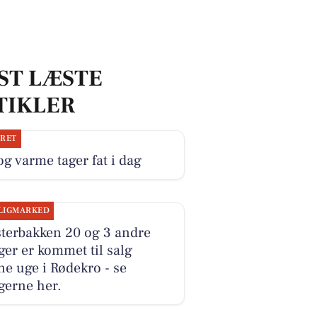
ST LÆSTE
TIKLER
JRET
og varme tager fat i dag
LIGMARKED
terbakken 20 og 3 andre
ger er kommet til salg
e uge i Rødekro - se
gerne her.