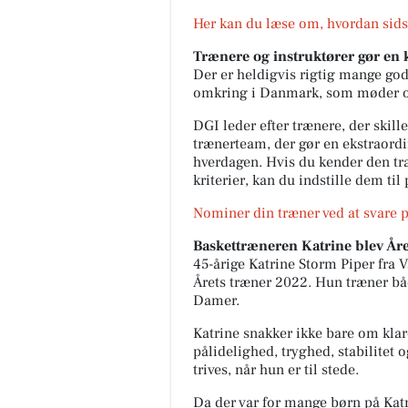
Her kan du læse om, hvordan sids
Trænere og instruktører gør en
Der er heldigvis rigtig mange gode
omkring i Danmark, som møder op
DGI leder efter trænere, der skill
trænerteam, der gør en ekstraord
hverdagen. Hvis du kender den træ
kriterier, kan du indstille dem til 
Nominer din træner ved at svare
Baskettræneren Katrine blev År
45-årige Katrine Storm Piper fra
Årets træner 2022. Hun træner bå
Damer.
Katrine snakker ikke bare om klar
pålidelighed, tryghed, stabilitet
trives, når hun er til stede.
Da der var for mange børn på Katr