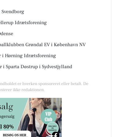
, Svendborg
ellerup Idrætsforening
Odense
yballklubben Grøndal EV i København NV
r i Hørning Idrætsforening
i Sparta Døstrup i Sydvestjylland
Indholdet er hverken sponsoreret eller betalt. De
nterer ikke redaktionen.