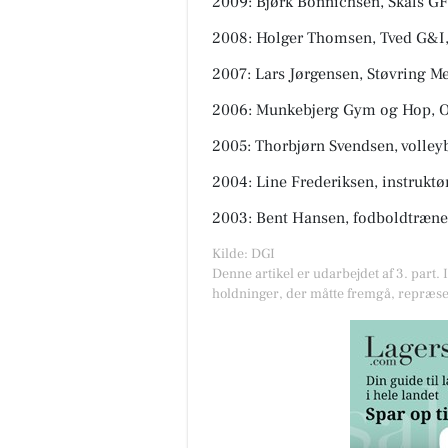
2009: Bjørk Bonnichsen, Skals GF
2008: Holger Thomsen, Tved G&I
2007: Lars Jørgensen, Støvring M
2006: Munkebjerg Gym og Hop, 
2005: Thorbjørn Svendsen, volle
2004: Line Frederiksen, instruktø
2003: Bent Hansen, fodboldtræner 
Kilde: DGI
Denne artikel er udarbejdet af 3. part. 
holdninger, der måtte fremgå, repræse