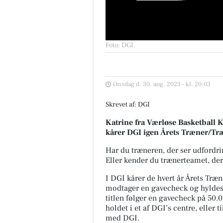
Foto: DGI
.
Onsdag d. 30. aug. 2023 - kl. 20:03
Skrevet af: DGI
Katrine fra Værløse Basketball K
kårer DGI igen Årets Træner/T
Har du træneren, der ser udfordri
Eller kender du trænerteamet, der
I DGI kårer de hvert år Årets Tr
modtager en gavecheck og hyldes
titlen følger en gavecheck på 50.
holdet i et af DGI’s centre, eller 
med DGI.