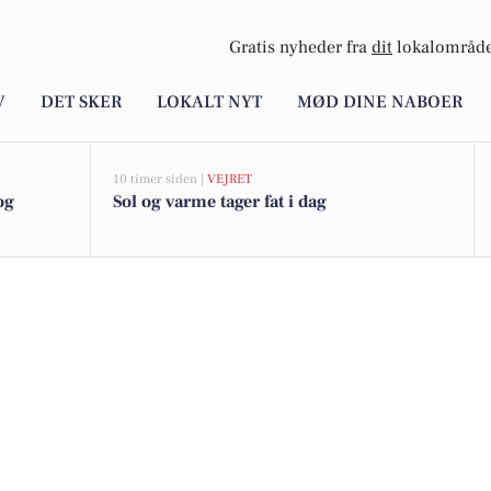
Gratis nyheder fra
dit
lokalområde
V
DET SKER
LOKALT NYT
MØD DINE NABOER
10 timer siden |
VEJRET
og
Sol og varme tager fat i dag