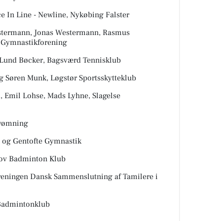
e In Line - Newline, Nykøbing Falster
estermann, Jonas Westermann, Rasmus
e Gymnastikforening
d Lund Bøcker, Bagsværd Tennisklub
og Søren Munk, Løgstør Sportsskytteklub
d, Emil Lohse, Mads Lyhne, Slagelse
svømning
y og Gentofte Gymnastik
kov Badminton Klub
oreningen Dansk Sammenslutning af Tamilere i
 Badmintonklub