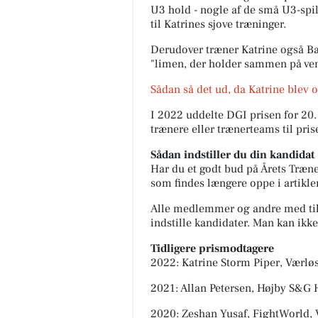
U3 hold - nogle af de små U3-spi
til Katrines sjove træninger.
Derudover træner Katrine også B
"limen, der holder sammen på ve
Sådan så det ud, da Katrine blev o
I 2022 uddelte DGI prisen for 20. 
trænere eller trænerteams til pris
Sådan indstiller du din kandidat
Har du et godt bud på Årets Træn
som findes længere oppe i artikle
Alle medlemmer og andre med til
indstille kandidater. Man kan ikke i
Tidligere prismodtagere
2022: Katrine Storm Piper, Værlø
2021: Allan Petersen, Højby S&G
2020: Zeshan Yusaf, FightWorld, 