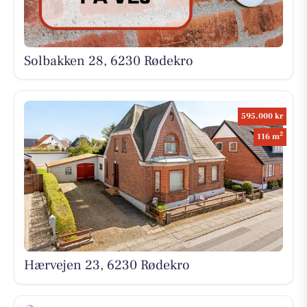
Solbakken 28, 6230 Rødekro
595.000 kr
2
116 m
Hærvejen 23, 6230 Rødekro