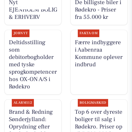
Nyt fra
De billigste biler i
EJENHOLM BOLIG
Rødekro - Priser
& ERHVERV
fra 55.000 kr
JOBNYT
FAKTA OM
Deltidsstilling
Færre indbyggere
som
i Aabenraa
debitorbogholder
Kommune oplever
med tyske
indbrud
sprogkompetencer
hos OX-ON A/S i
Rødekro
ALARM112
BOLIGMARKED
Brand & Redning
Top 6 over dyreste
Sønderjylland:
boliger til salg i
Oprydning efter
Rødekro. Priser op