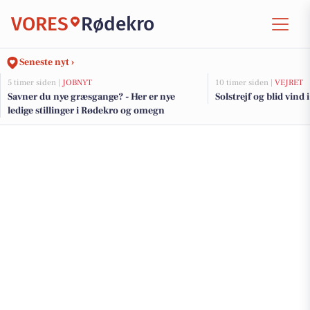
VORES
Rødekro
Seneste nyt ›
5 timer siden |
JOBNYT
10 timer siden |
VEJRET
Savner du nye græsgange? - Her er nye
Solstrejf og blid vind 
ledige stillinger i Rødekro og omegn