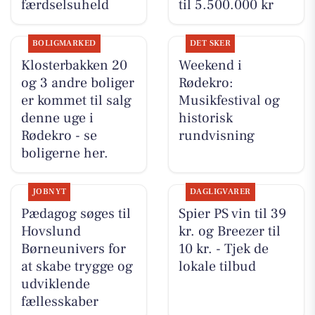
færdselsuheld
til 5.500.000 kr
BOLIGMARKED
DET SKER
Klosterbakken 20
Weekend i
og 3 andre boliger
Rødekro:
er kommet til salg
Musikfestival og
denne uge i
historisk
Rødekro - se
rundvisning
boligerne her.
JOBNYT
DAGLIGVARER
Pædagog søges til
Spier PS vin til 39
Hovslund
kr. og Breezer til
Børneunivers for
10 kr. - Tjek de
at skabe trygge og
lokale tilbud
udviklende
fællesskaber