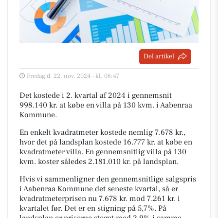
Del artikel
Fredag d. 22. nov. 2024 - kl. 08:47
Det kostede i 2. kvartal af 2024 i gennemsnit
998.140 kr. at købe en villa på 130 kvm. i Aabenraa
Kommune.
En enkelt kvadratmeter kostede nemlig 7.678 kr.,
hvor det på landsplan kostede 16.777 kr. at købe en
kvadratmeter villa. En gennemsnitlig villa på 130
kvm. koster således 2.181.010 kr. på landsplan.
Hvis vi sammenligner den gennemsnitlige salgspris
i Aabenraa Kommune det seneste kvartal, så er
kvadratmeterprisen nu 7.678 kr. mod 7.261 kr. i
kvartalet før. Det er en stigning på 5,7%. På
landsplan er priserne steget med 2,9% i samme