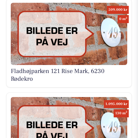
509.000 kr
2
0 m
Fladhøjparken 121 Rise Mark, 6230
Rødekro
1.095.000 kr
2
130 m