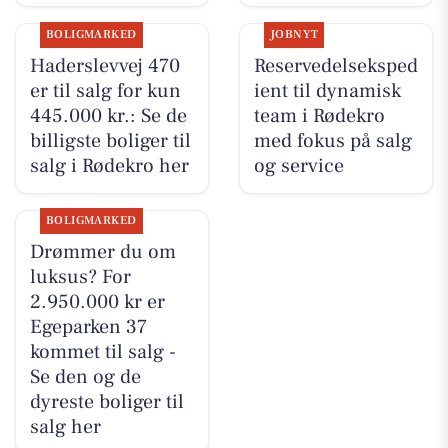
BOLIGMARKED
JOBNYT
Haderslevvej 470
Reservedelseksped
er til salg for kun
ient til dynamisk
445.000 kr.: Se de
team i Rødekro
billigste boliger til
med fokus på salg
salg i Rødekro her
og service
BOLIGMARKED
Drømmer du om
luksus? For
2.950.000 kr er
Egeparken 37
kommet til salg -
Se den og de
dyreste boliger til
salg her