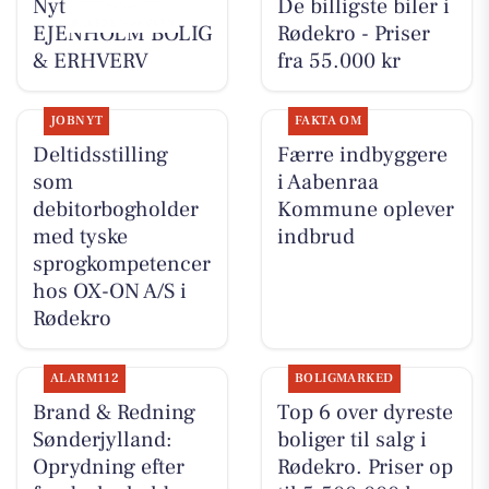
Nyt fra
De billigste biler i
EJENHOLM BOLIG
Rødekro - Priser
& ERHVERV
fra 55.000 kr
JOBNYT
FAKTA OM
Deltidsstilling
Færre indbyggere
som
i Aabenraa
debitorbogholder
Kommune oplever
med tyske
indbrud
sprogkompetencer
hos OX-ON A/S i
Rødekro
ALARM112
BOLIGMARKED
Brand & Redning
Top 6 over dyreste
Sønderjylland:
boliger til salg i
Oprydning efter
Rødekro. Priser op