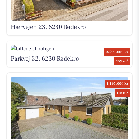
Hærvejen 23, 6230 Rødekro
2.695.000 kr
Parkvej 32, 6230 Rødekro
2
159 m
1.195.000 kr
2
118 m