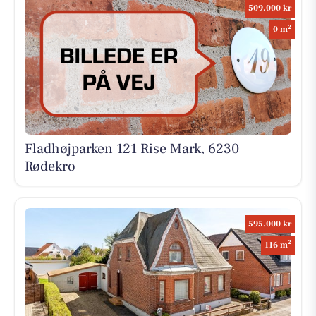
509.000 kr
2
0 m
Fladhøjparken 121 Rise Mark, 6230
Rødekro
595.000 kr
2
116 m