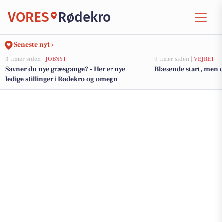
VORES
Rødekro
Seneste nyt ›
3 timer siden |
JOBNYT
9 timer siden |
VEJRET
Savner du nye græsgange? - Her er nye
Blæsende start, men 
ledige stillinger i Rødekro og omegn