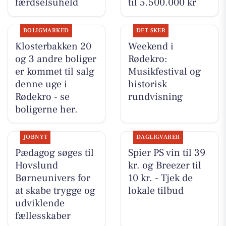
færdselsuheld
til 5.500.000 kr
BOLIGMARKED
DET SKER
Klosterbakken 20
Weekend i
og 3 andre boliger
Rødekro:
er kommet til salg
Musikfestival og
denne uge i
historisk
Rødekro - se
rundvisning
boligerne her.
JOBNYT
DAGLIGVARER
Pædagog søges til
Spier PS vin til 39
Hovslund
kr. og Breezer til
Børneunivers for
10 kr. - Tjek de
at skabe trygge og
lokale tilbud
udviklende
fællesskaber