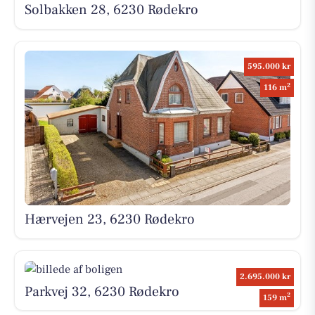
Solbakken 28, 6230 Rødekro
595.000 kr
2
116 m
Hærvejen 23, 6230 Rødekro
2.695.000 kr
Parkvej 32, 6230 Rødekro
2
159 m