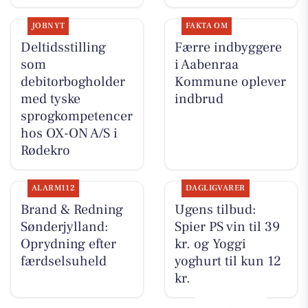
JOBNYT
FAKTA OM
Deltidsstilling
Færre indbyggere
som
i Aabenraa
debitorbogholder
Kommune oplever
med tyske
indbrud
sprogkompetencer
hos OX-ON A/S i
Rødekro
ALARM112
DAGLIGVARER
Brand & Redning
Ugens tilbud:
Sønderjylland:
Spier PS vin til 39
Oprydning efter
kr. og Yoggi
færdselsuheld
yoghurt til kun 12
kr.