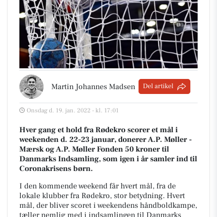
Martin Johannes Madsen
Del artikel
Onsdag d. 19. jan. 2022 - kl. 17:01
Hver gang et hold fra Rødekro scorer et mål i
weekenden d. 22-23 januar, donerer A.P. Møller -
Mærsk og A.P. Møller Fonden 50 kroner til
Danmarks Indsamling, som igen i år samler ind til
Coronakrisens børn.
I den kommende weekend får hvert mål, fra de
lokale klubber fra Rødekro, stor betydning. Hvert
mål, der bliver scoret i weekendens håndboldkampe,
tæller nemlig med i indsamlingen til Danmarks