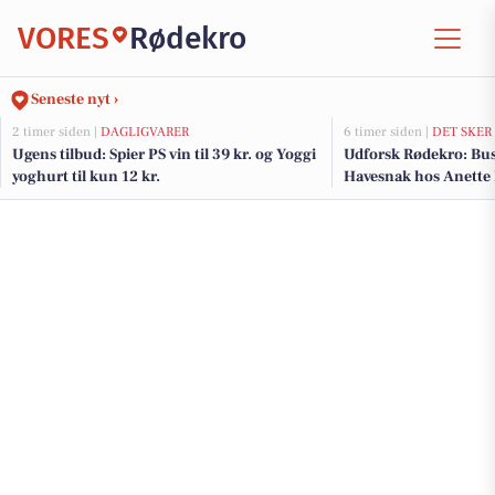
VORES
Rødekro
Seneste nyt ›
2 timer siden |
DAGLIGVARER
6 timer siden |
DET SKER
Ugens tilbud: Spier PS vin til 39 kr. og Yoggi
Udforsk Rødekro: Bust
yoghurt til kun 12 kr.
Havesnak hos Anette