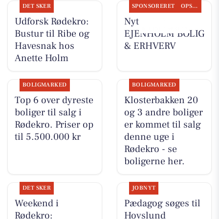
DET SKER
SPONSORERET
OPSLAGSTAVLEN
Udforsk Rødekro:
Nyt fra
Bustur til Ribe og
EJENHOLM BOLIG
Havesnak hos
& ERHVERV
Anette Holm
BOLIGMARKED
BOLIGMARKED
Top 6 over dyreste
Klosterbakken 20
boliger til salg i
og 3 andre boliger
Rødekro. Priser op
er kommet til salg
til 5.500.000 kr
denne uge i
Rødekro - se
boligerne her.
DET SKER
JOBNYT
Weekend i
Pædagog søges til
Rødekro:
Hovslund