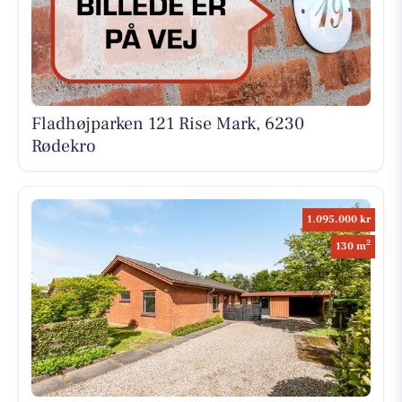
Fladhøjparken 121 Rise Mark, 6230
Rødekro
1.095.000 kr
2
130 m