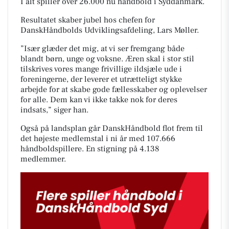
I alt spiller over 26.000 nu håndbold i Syddanmark.
Resultatet skaber jubel hos chefen for
DanskHåndbolds Udviklingsafdeling, Lars Møller.
”Især glæder det mig, at vi ser fremgang både
blandt børn, unge og voksne. Æren skal i stor stil
tilskrives vores mange frivillige ildsjæle ude i
foreningerne, der leverer et utrætteligt stykke
arbejde for at skabe gode fællesskaber og oplevelser
for alle. Dem kan vi ikke takke nok for deres
indsats,” siger han.
Også på landsplan går DanskHåndbold flot frem til
det højeste medlemstal i ni år med 107.666
håndboldspillere. En stigning på 4.138
medlemmer.