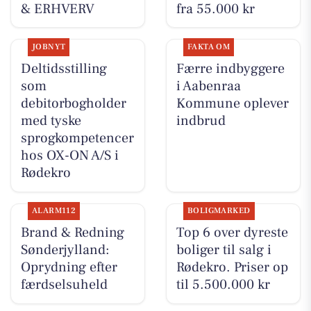
& ERHVERV
fra 55.000 kr
JOBNYT
FAKTA OM
Deltidsstilling
Færre indbyggere
som
i Aabenraa
debitorbogholder
Kommune oplever
med tyske
indbrud
sprogkompetencer
hos OX-ON A/S i
Rødekro
ALARM112
BOLIGMARKED
Brand & Redning
Top 6 over dyreste
Sønderjylland:
boliger til salg i
Oprydning efter
Rødekro. Priser op
færdselsuheld
til 5.500.000 kr