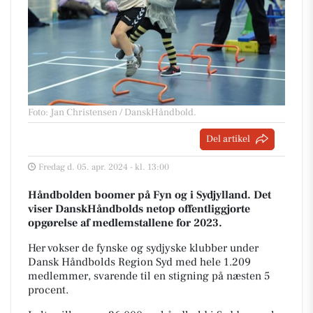
Foto: Jan Christensen / DanskHåndbold
.
Del artikel
Fredag d. 05. apr. 2024 - kl. 13:00
Håndbolden boomer på Fyn og i Sydjylland. Det
viser DanskHåndbolds netop offentliggjorte
opgørelse af medlemstallene for 2023.
Her vokser de fynske og sydjyske klubber under
Dansk Håndbolds Region Syd med hele 1.209
medlemmer, svarende til en stigning på næsten 5
procent.