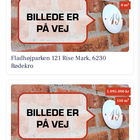
2
0 m
Fladhøjparken 121 Rise Mark, 6230
Rødekro
1.095.000 kr
2
130 m