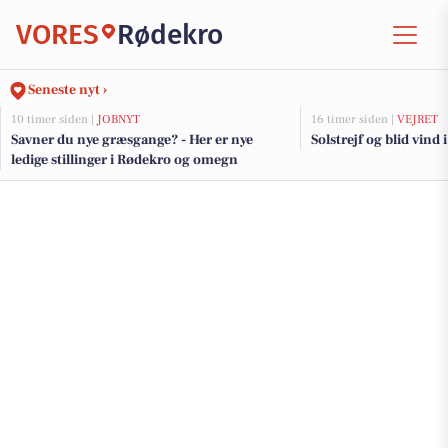
VORES
Rødekro
Seneste nyt ›
10 timer siden |
JOBNYT
16 timer siden |
VEJRET
Savner du nye græsgange? - Her er nye
Solstrejf og blid vind 
ledige stillinger i Rødekro og omegn