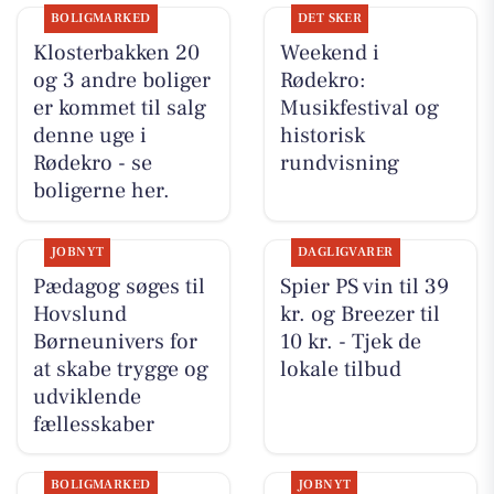
BOLIGMARKED
DET SKER
Klosterbakken 20
Weekend i
og 3 andre boliger
Rødekro:
er kommet til salg
Musikfestival og
denne uge i
historisk
Rødekro - se
rundvisning
boligerne her.
JOBNYT
DAGLIGVARER
Pædagog søges til
Spier PS vin til 39
Hovslund
kr. og Breezer til
Børneunivers for
10 kr. - Tjek de
at skabe trygge og
lokale tilbud
udviklende
fællesskaber
BOLIGMARKED
JOBNYT