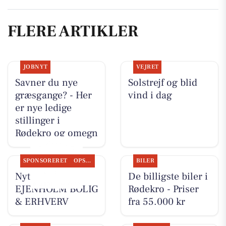
FLERE ARTIKLER
JOBNYT
VEJRET
Savner du nye
Solstrejf og blid
græsgange? - Her
vind i dag
er nye ledige
stillinger i
Rødekro og omegn
SPONSORERET
OPSLAGSTAVLEN
BILER
Nyt fra
De billigste biler i
EJENHOLM BOLIG
Rødekro - Priser
& ERHVERV
fra 55.000 kr