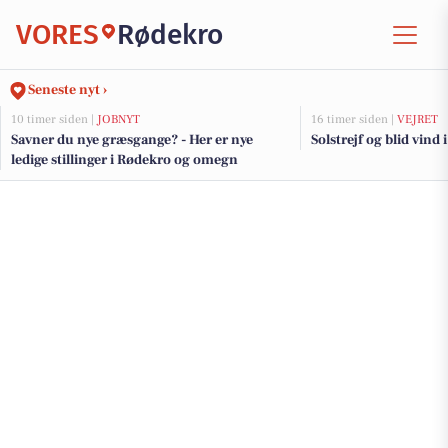
VORES
Rødekro
Seneste nyt ›
10 timer siden |
JOBNYT
16 timer siden |
VEJRET
Savner du nye græsgange? - Her er nye
Solstrejf og blid vind 
ledige stillinger i Rødekro og omegn