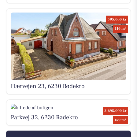
595.000 kr
2
116 m
Hærvejen 23, 6230 Rødekro
2.695.000 kr
Parkvej 32, 6230 Rødekro
2
159 m