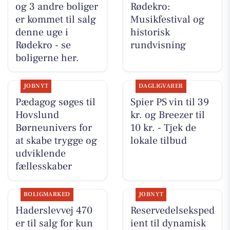
og 3 andre boliger
Rødekro:
er kommet til salg
Musikfestival og
denne uge i
historisk
Rødekro - se
rundvisning
boligerne her.
JOBNYT
DAGLIGVARER
Pædagog søges til
Spier PS vin til 39
Hovslund
kr. og Breezer til
Børneunivers for
10 kr. - Tjek de
at skabe trygge og
lokale tilbud
udviklende
fællesskaber
BOLIGMARKED
JOBNYT
Haderslevvej 470
Reservedelseksped
er til salg for kun
ient til dynamisk