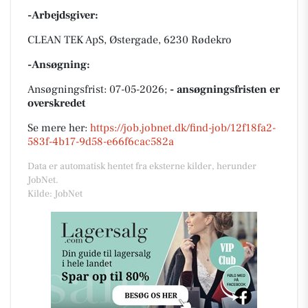
-Arbejdsgiver:
CLEAN TEK ApS, Østergade, 6230 Rødekro
-Ansøgning:
Ansøgningsfrist: 07-05-2026;
- ansøgningsfristen er
overskredet
Se mere her:
https://job.jobnet.dk/find-job/12f18fa2-
583f-4b17-9d58-e66f6cac582a
Data er automatisk hentet fra eksterne kilder, herunder
JobNet.
Kilde: JobNet