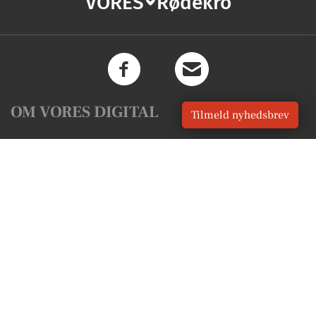
VORES
Rødekro
OM VORES DIGITAL
Tilmeld nyhedsbrev
Om os
For annoncører
Vilkår og Privatlivspolitik
Kontakt VORES Digital
Administrer samtykke
GENVEJE