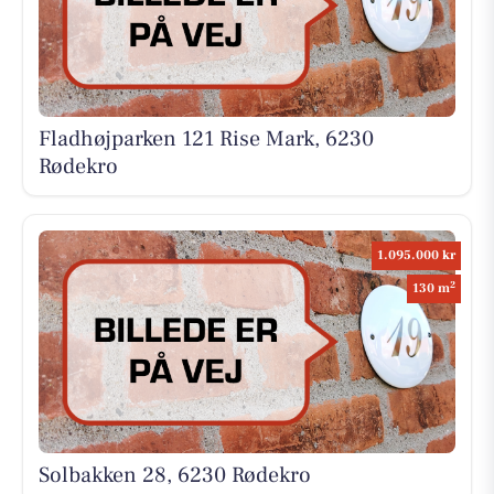
Fladhøjparken 121 Rise Mark, 6230
Rødekro
1.095.000 kr
2
130 m
Solbakken 28, 6230 Rødekro