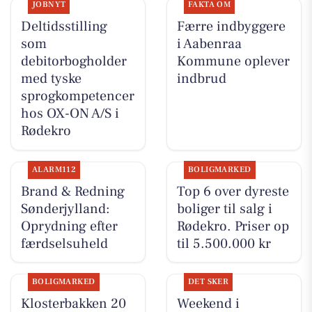
JOBNYT
FAKTA OM
Deltidsstilling
Færre indbyggere
som
i Aabenraa
debitorbogholder
Kommune oplever
med tyske
indbrud
sprogkompetencer
hos OX-ON A/S i
Rødekro
ALARM112
BOLIGMARKED
Brand & Redning
Top 6 over dyreste
Sønderjylland:
boliger til salg i
Oprydning efter
Rødekro. Priser op
færdselsuheld
til 5.500.000 kr
BOLIGMARKED
DET SKER
Klosterbakken 20
Weekend i