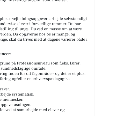
e og forskellige ungdomsuddannelser.
plekse vejledningsopgaver, arbejde selvstændigt
undervise elever i forskellige rammer. Du har
stilling til unge. Du ved en masse om at være
 verden. Da opgaverne hos os er mange, og
ge, skal du trives med at dagene varierer både i
encer:
und på Professionsniveau som f.eks. lærer,
t sundhedsfaglige område.
ing inden for dit fagområde – og det er et plus,
rfaring og/eller en erhvervspædagogisk
gaver.
rbejde systematisk.
ge mennesker.
l opgaveløsningen.
et ved at samarbejde med elever og