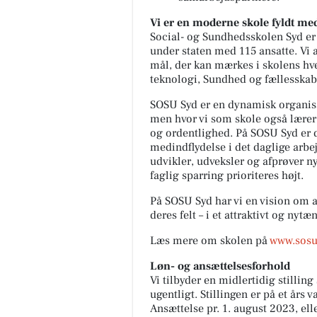
Vi er en moderne skole fyldt me
Social- og Sundhedsskolen Syd er
under staten med 115 ansatte. Vi a
mål, der kan mærkes i skolens hv
teknologi, Sundhed og fællesska
SOSU Syd er en dynamisk organisat
men hvor vi som skole også lære
og ordentlighed. På SOSU Syd er de
medindflydelse i det daglige arbej
udvikler, udveksler og afprøver ny
faglig sparring prioriteres højt.
På SOSU Syd har vi en vision om a
deres felt – i et attraktivt og nyt
Læs mere om skolen på
www.sosu
Løn- og ansættelsesforhold
Vi tilbyder en midlertidig stillin
ugentligt. Stillingen er på et års
Ansættelse pr. 1. august 2023, elle