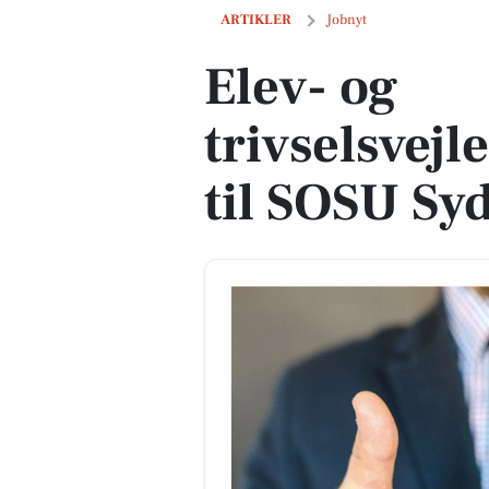
Elev- og trivselsvejleder/underviser ti
ARTIKLER
Jobnyt
Elev- og
trivselsvej
til SOSU Sy