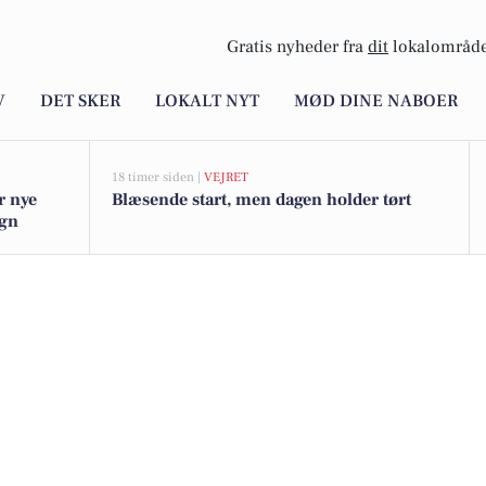
Gratis nyheder fra
dit
lokalområde
V
DET SKER
LOKALT NYT
MØD DINE NABOER
18 timer siden |
VEJRET
r nye
Blæsende start, men dagen holder tørt
egn