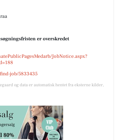
nraa
nsøgningsfristen er overskredet
atePublicPagesMedarb/JobNotice.aspx?
d=188
k/find-job/5833435
gegaard og data er automatisk hentet fra eksterne kilder,