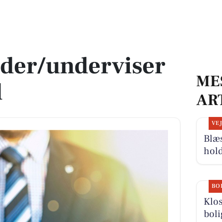
l SOSU Syd
leder/underviser
ME
d
AR
VE
Blæ
hold
BO
Klos
boli