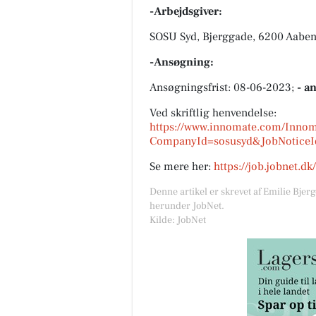
-Arbejdsgiver:
SOSU Syd, Bjerggade, 6200 Aabe
-Ansøgning:
Ansøgningsfrist: 08-06-2023;
- a
Ved skriftlig henvendelse:
https://www.innomate.com/Innom
CompanyId=sosusyd&JobNoticeI
Se mere her:
https://job.jobnet.d
Denne artikel er skrevet af Emilie Bjer
herunder JobNet.
Kilde: JobNet