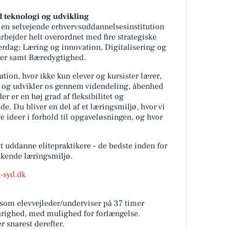
d teknologi og udvikling
 en selvejende erhvervsuddannelsesinstitution
rbejder helt overordnet med fire strategiske
erdag: Læring og innovation, Digitalisering og
ber samt Bæredygtighed.
ion, hvor ikke kun elever og kursister lærer,
r og udvikler os gennem videndeling, åbenhed
r er en høj grad af fleksibilitet og
de. Du bliver en del af et læringsmiljø, hvor vi
e ideer i forhold til opgaveløsningen, og hvor
t uddanne elitepraktikere – de bedste inden for
ænkende læringsmiljø.
-syd.dk
g som elevvejleder/underviser på 37 timer
 varighed, med mulighed for forlængelse.
r snarest derefter.