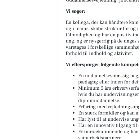
Uddannelsesvejledning, Jobcentr
Vi søger:
En kollega, der kan håndtere kom
og i teams, skabe struktur for og 
tålmodighed og har en positiv ind
ung, og er nysgerrig på de unges
varetages i forskellige sammenhæn
forhold til indhold og aktivitet.
Vi efterspørger følgende kompet
En uddannelsesmæssig baggr
pædagog eller inden for de
Minimum 5 års erhvervserfar
hvis du har undervisningse
diplomuddannelse.
Erfaring med vejledningsop
En stærk formidler og kan a
Har lyst til at undervise un
Har en innovativ tilgang ti
Er imødekommende og har l
samarbejdspartnere.