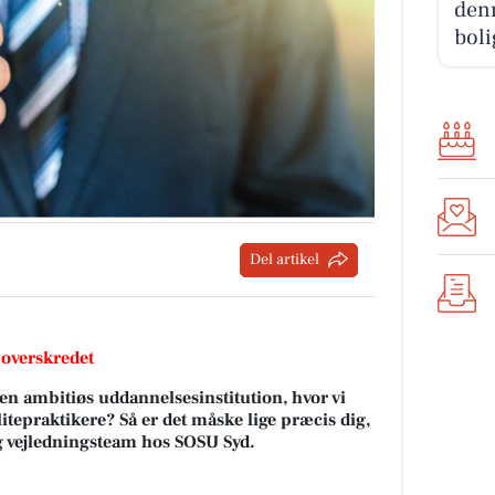
denn
boli
Del artikel
 overskredet
 en ambitiøs uddannelsesinstitution, hvor vi
epraktikere? Så er det måske lige præcis dig,
 og vejledningsteam hos SOSU Syd.