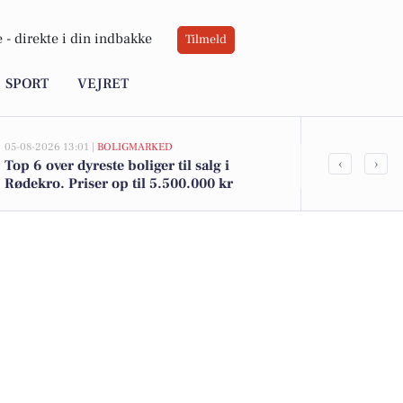
 -
direkte i din indbakke
Tilmeld
SPORT
VEJRET
05-08-2026 13:01 |
BOLIGMARKED
05-08-2026 13:01
‹
›
Top 6 over dyreste boliger til salg i
Klosterbakke
Rødekro. Priser op til 5.500.000 kr
kommet til s
boligerne he