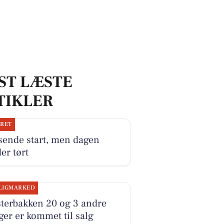
ST LÆSTE
TIKLER
JRET
sende start, men dagen
er tørt
LIGMARKED
terbakken 20 og 3 andre
ger er kommet til salg