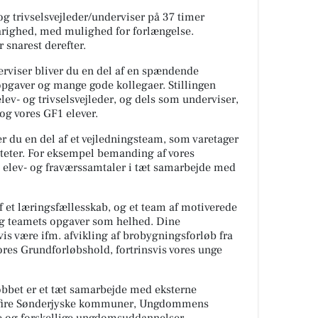
og trivselsvejleder/underviser på 37 timer
 varighed, med mulighed for forlængelse.
 snarest derefter.
erviser bliver du en del af en spændende
pgaver og mange gode kollegaer. Stillingen
elev- og trivselsvejleder, og dels som underviser,
og vores GF1 elever.
er du en del af et vejledningsteam, som varetager
viteter. For eksempel bemanding af vores
e, elev- og fraværssamtaler i tæt samarbejde med
f et læringsfællesskab, og et team af motiverede
 og teamets opgaver som helhed. Dine
vis være ifm. afvikling af brobygningsforløb fra
vores Grundforløbshold, fortrinsvis vores unge
obbet er et tæt samarbejde med eksterne
 fire Sønderjyske kommuner, Ungdommens