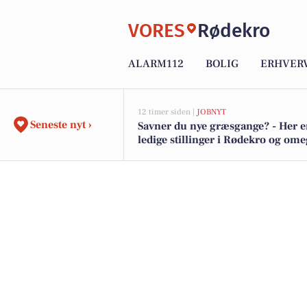
VORES
Rødekro
ALARM112
BOLIG
ERHVER
12 timer siden |
JOBNYT
Seneste nyt ›
Savner du nye græsgange? - Her e
ledige stillinger i Rødekro og om